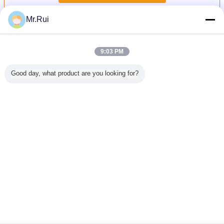
Mr.Rui
สายพานลำเลียง PVC
มากกว่า
9:03 PM
Good day, what product are you looking for?
ินแกรนิต
สายพานลำเลียง
สายพานลำเลียง
เข็มขัดเทรดมิล
สายพานล
นลำเลียง
ป้องกันไฟฟ้าสถิต
PVC หนา 2 ชั้น
PVC ที่ทนความ
อุตสาหกร
ับเครื่อง
ลายเพชร PU สีขาว
หนา 2 มม. พร้อม
ร้อนและทนน้ํามันที่
Beltin
ู่วิ่ง
สำหรับเครื่องรีด
หน้าเพชร สำหรับ
มีความหนาที่กํา
สำหรับห
แป้ง
ใช้งานใน
หนดเองสําหรับ
เซรามิค /
อุตสาหกรรม
เครื่องวิ่ง
เปลี่ยนภาษา
Thai
บ้าน
|
เกี่ยวกับเรา
|
ติดต่อเรา
|
แผนผังเว็บไซต์
|
Privacy Policy
สก์ท็อปดู
Copyright © 2015 - 2026 Nanjing Skypro Rubber&Plastic Co.,ltd.
All rights reserved.