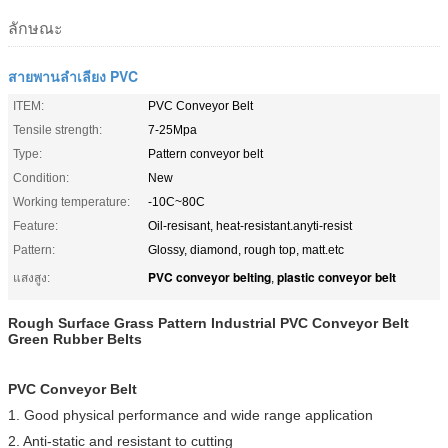
ลักษณะ
สายพานลำเลียง PVC
ITEM:
PVC Conveyor Belt
Tensile strength:
7-25Mpa
Type:
Pattern conveyor belt
Condition:
New
Working temperature:
-10C~80C
Feature:
Oil-resisant, heat-resistant.anyti-resist
Pattern:
Glossy, diamond, rough top, matt.etc
PVC conveyor belting
plastic conveyor belt
แสงสูง:
,
Rough Surface Grass Pattern Industrial PVC Conveyor Belt
Green Rubber Belts
PVC Conveyor Belt
1. Good physical performance and wide range application
2. Anti-static and resistant to cutting