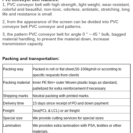
1, PVC conveyor belt with high strength, light weight, wear-resistant,
colorful and beautiful, non-toxic, odorless, antistatic, stretching, long
life and resistance is small.
2, from the appearance of the screen can be divided into PVC
conveyor belt PVC conveyor and patterns.
3, the pattern PVC conveyor belt for angle 0 ° ~ 45 ° bulk, bagged
material handling, to prevent the material down, increase
transmission capacity.
Packing and transportation:
Packing way
Packed in roll or flat sheet,50-100kg/roll or according to
specific requests from clients
Packing material
Inner PE film+ outer Woven plastic bags as standard,
palletized for extra reinforcement if necessary
Shipping marks
Neutral packing with printed marks.
Delivery time
15 days since receipt of PO and down payment
Freight
Sea(FCL & LCL) or air freight
Special size
We provide cutting services for special sizes
Lamination
We provides extra lamination with PSA, textiles or other
materials.