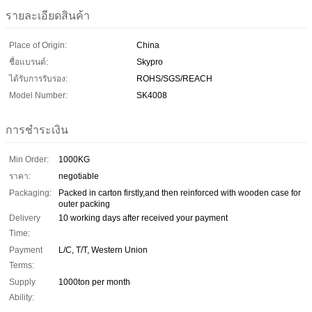
รายละเอียดสินค้า
Place of Origin:
China
ชื่อแบรนด์:
Skypro
ได้รับการรับรอง:
ROHS/SGS/REACH
Model Number:
SK4008
การชำระเงิน
Min Order:
1000KG
ราคา:
negotiable
Packaging:
Packed in carton firstly,and then reinforced with wooden case for
outer packing
Delivery
10 working days after received your payment
Time:
Payment
L/C, T/T, Western Union
Terms:
Supply
1000ton per month
Ability: