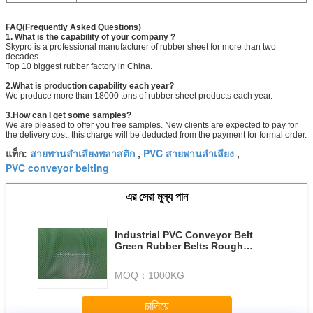
FAQ(Frequently Asked Questions)
1. What is the capability of your company ?
Skypro is a professional manufacturer of rubber sheet for more than two
decades.
Top 10 biggest rubber factory in China.
2.What is production capability each year?
We produce more than 18000 tons of rubber sheet products each year.
3.How can I get some samples?
We are pleased to offer you free samples. New clients are expected to pay for
the delivery cost, this charge will be deducted from the payment for formal order.
สายพานลำเลียงพลาสติก
PVC สายพานลำเลียง
แท็ก:
,
,
PVC conveyor belting
এর সেরা মূল্য পান
Industrial PVC Conveyor Belt
Green Rubber Belts Rough
Surface Grass Pattern
MOQ：
1000KG
চালিয়ে