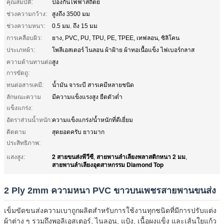
คุณสมบัติ:
ป้องกันไฟฟ้าสถิตย์
ช่วงความกว้าง:
สูงถึง 3500 มม
ช่วงความหนา:
0.5 มม. ถึง 15 มม
การเคลือบผิว:
ยาง, PVC, PU, ​​TPU, PE, TPEE, เทฟลอน, ซิลิโคน
ประเภทผ้า:
โพลีเอสเตอร์ ไนลอน ผ้าฝ้าย ผ้าทอเนื้อแข็ง ไฟเบอร์กลาส
ความต้านทานต่อ
สูง
การขัดถู:
ทนต่อสารเคมี:
น้ำมัน จาระบี สารเคมีหลายชนิด
ลักษณะความ
มีความแข็งแรงสูง ยืดตัวต่ำ
แข็งแกร่ง:
อัตราส่วนน้ำหนัก:
ความแข็งแกร่ง/น้ำหนักที่ดีเยี่ยม
ติดตาม
สุดยอดครับ ยาวมาก
ประสิทธิภาพ:
2 สายขนส่งพีวีซี
สายพานลำเลียงพลาสติกหนา 2 มม
แสงสูง:
,
,
สายพานลำเลียงอุตสาหกรรม Diamond Top
2 Ply 2mm ความหนา PVC ขาวบนเพชรสายพานขนส่ง
เข็มขัดขนส่งความเบาถูกผลิตสําหรับการใช้งานทุกชนิดที่มีการปรับแต่ง
ผ้าต่าง ๆ รวมถึงพอลิเอสเตอร์, ไนลอน, แป้ง, เนื้อผงแข็ง และเส้นใยแก้ว