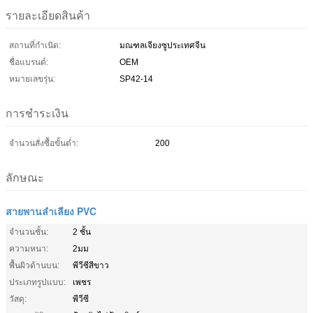
รายละเอียดสินค้า
สถานที่กำเนิด:
มณฑลเจียงซูประเทศจีน
ชื่อแบรนด์:
OEM
หมายเลขรุ่น:
SP42-14
การชำระเงิน
จำนวนสั่งซื้อขั้นต่ำ:
200
ลักษณะ
สายพานลำเลียง PVC
จำนวนชั้น:
2 ชั้น
ความหนา:
2มม
พื้นผิวด้านบน:
พีวีซีสีขาว
ประเภทรูปแบบ:
เพชร
วัสดุ:
พีวีซี