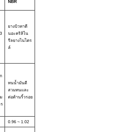
NBR
ยางบิวทาดี
3
นอะคริลิไน
รีลยางไนไตร
ล์
ัก
ทนน้ำมันดี
สวมทนและ
ม
ต่อต้านริ้วรอย
าร
0.96 ~ 1.02