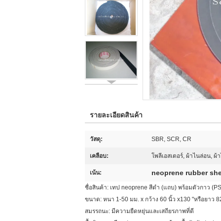
รายละเอียดสินค้า
วัสดุ:
SBR, SCR, CR
เคลือบ:
โพลีเอสเตอร์, ผ้าไนล่อน, ผ้
neoprene rubber she
เน้น:
ชื่อสินค้า: เทป neoprene สีดำ (แถบ) พร้อมตัวกาว (PS
ขนาด: หนา 1-50 มม. x กว้าง 60 นิ้ว x130 "หรือยาว 82
สมรรถนะ: มีความยืดหยุ่นและเสถียรภาพที่ดี