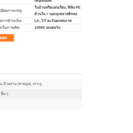
negotiable
ในม้วนหรือแผ่นเรียบ, ฟิล์ม PE
เอียดการบรรจุ:
ด้านใน + นอกถุงพลาสติกทอ
ไขการชำระเงิน:
L/c, T/T ตะวันตกสหภาพ
ถในการผลิต:
10000 เยนต่อวัน
ิดต่อ
ยน, ผิวฉลาม (ลายนูน), เจาะรู
อื่น ๆ