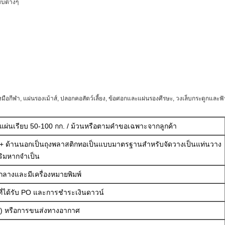
แบบต่างๆ
ถุงมือกีฬา, แผ่นรองเม้าส์, ปลอกคอสัตว์เลี้ยง, ข้อศอกและแผ่นรองศีรษะ, วงเล็บกระดูกและฟั
แผ่นเรียบ 50-100 กก. / ม้วนหรือตามคำขอเฉพาะจากลูกค้า
น + ด้านนอกเป็นถุงพลาสติกทอเป็นแบบมาตรฐานสำหรับจัดวางเป็นแท่นวาง
สริมหากจำเป็น
นกลางและมีเครื่องหมายพิมพ์
ที่ได้รับ PO และการชำระเงินดาวน์
) หรือการขนส่งทางอากาศ