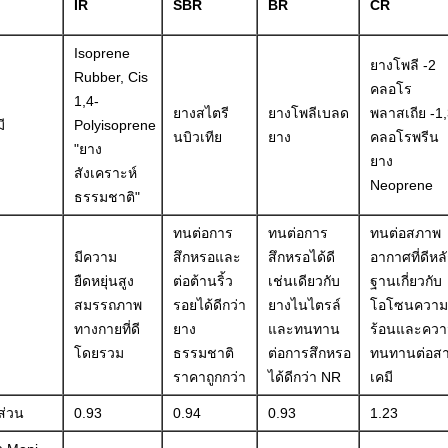
IR
SBR
BR
CR
Isoprene
ยางโพลี -2
Rubber, Cis
คลอโร
1,4-
ยางสไตรี
ยางโพลีเบลด
พลาสเถีย -1,
ี
Polyisoprene
นบิวเทีย
ยาง
คลอโรพรีน
"ยาง
ยาง
สังเคราะห์
Neoprene
ธรรมชาติ"
ทนต่อการ
ทนต่อการ
ทนต่อสภาพ
มีความ
สึกหรอและ
สึกหรอได้ดี
อากาศที่ดีหล
ยืดหยุ่นสูง
ต่อต้านริ้ว
เช่นเดียวกับ
ฐานเกี่ยวกับ
สมรรถภาพ
รอยได้ดีกว่า
ยางไนไตรล์
โอโซนความ
ทางกายที่ดี
ยาง
และทนทาน
ร้อนและควา
โดยรวม
ธรรมชาติ
ต่อการสึกหรอ
ทนทานต่อส
ราคาถูกกว่า
ได้ดีกว่า NR
เคมี
ส่วน
0.93
0.94
0.93
1.23