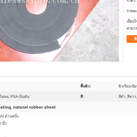
ราคา:
รายละ
เงื่อน
สามาร
ต
พื้นผิว:
ผิวเรียบเนี
าไม่ทอ, PSA เป็นต้น
สี:
สีดำ, สีขาว, 
eting
natural rubber sheet
,
A) ด้านหนึ่ง
 นิ้ว