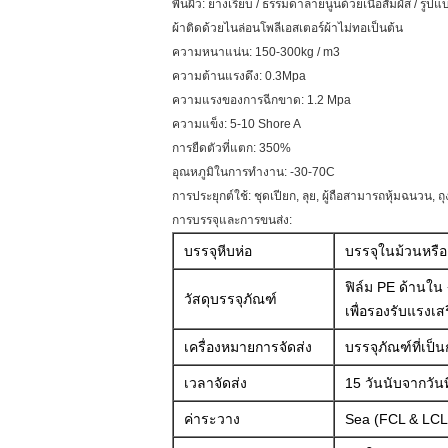
พื้นผิว: ยางเรียบ / ธรรมดาลายนูนด้วยเนื้อสัมผัส / รูป
ผ้าติดด้วยไนล่อนโพลีเอสเตอร์ผ้าไม่ทอเป็นต้น
ความหนาแน่น: 150-300kg / m3
ความต้านแรงดึง: 0.3Mpa
ความแรงของการฉีกขาด: 1.2 Mpa
ความแข็ง: 5-10 Shore A
การยืดตัวที่แตก: 350%
อุณหภูมิในการทำงาน: -30-70C
การประยุกต์ใช้: ชุดเปียก, ลุย, ผู้ถือสามารถหุ้มฉนวน, 
การบรรจุและการขนส่ง:
บรรจุหีบห่อ
บรรจุในม้วนหรือ
ฟิล์ม PE ด้านใ
วัสดุบรรจุภัณฑ์
เพื่อรองรับแรงเ
เครื่องหมายการจัดส่ง
บรรจุภัณฑ์ที่เป็
เวลาจัดส่ง
15 วันนับจากวัน
ค่าระวาง
Sea (FCL & LCL