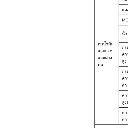
แอ
ME
น้ำ
ทนน้ำมัน
กรด
และกรด
ควา
และด่าง
สูง
ทน
กรด
ควา
ต่ำ
ควา
สูง
ควา
ต่ำ