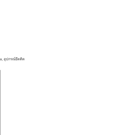
น, อุปกรณ์ยึดติด