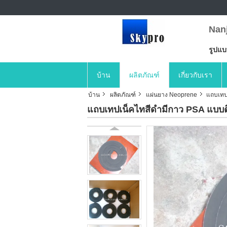
Nan
รูปแ
บ้าน
ผลิตภัณฑ์
เกี่ยวกับเรา
บ้าน
ผลิตภัณฑ์
แผ่นยาง Neoprene
แถบเทปเ
แถบเทปเน็คไทสีดำมีกาว PSA แบบติ