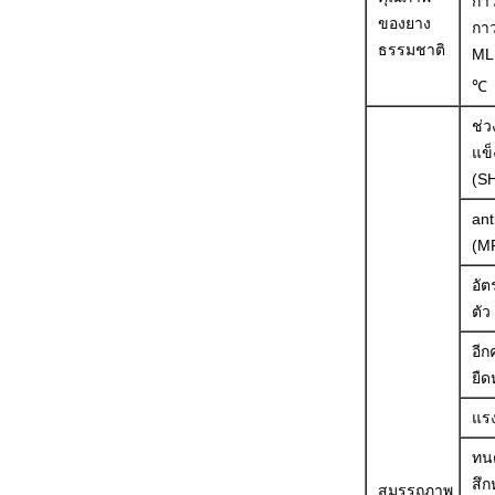
กา
ของยาง
กา
ธรรมชาติ
M
℃
ช่
แข็
(S
ant
(M
อัต
ตัว
อีก
ยืด
แร
ทน
สึก
สมรรถภาพ