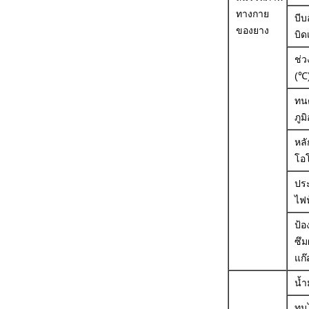
ทางกาย
บีบ
ของยาง
บิด
ช่ว
(℃
ทน
ภูม
หล
โอ
ประ
ไฟฟ
ป้อ
ซึม
แก๊
น้ำ
ทน