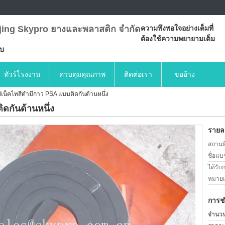
jing Skypro ยางและพลาสติก จำกัด
ความพึงพอใจอย่างเต็มที่
ต้องใช้ความพยายามเต็ม
บบ
ทัวร์โรงงาน
ควบคุมคุณภาพ
ติดต่อเรา
ขออ้าง
น็คไทสีดำมีกาว PSA แบบติดกันด้านหนึ่ง
ดกันด้านหนึ่ง
รายละ
สถานที
ชื่อแบ
ได้รับ
หมายเล
การช
จำนวนสั