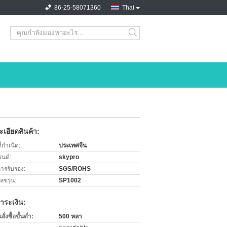
86-25-58071360
Thai
search
เอียดสินค้า:
่กำเนิด:
ประเทศจีน
รนด์:
skypro
การรับรอง:
SGS/ROHS
ขรุ่น:
SP1002
ำระเงิน:
่งซื้อขั้นต่ำ:
500 หลา