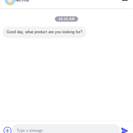
สอบถามทันที
ผิวปลาฉลามนูนแผ่นยางนิพเพอร์นปรับแต่งได้
10:16 AM
สอบถามทันที
Good day, what product are you looking for?
1 / 10
เปลี่ยนภาษา
Thai
บ้าน
|
เกี่ยวกับเรา
|
ติดต่อเรา
|
แผนผังเว็บไซต์
|
Privacy Policy
สก์ท็อปดู
Copyright © 2015 - 2026 Nanjing Skypro Rubber&Plastic Co.,ltd.
All rights reserved.
การพูดคุย
ขออ้าง