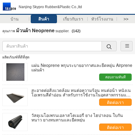
Nanjing Skypro Rubber&Plastic Co.,ltd
บ้าน
สินค้า
เกี่ยวกับเรา
ทัวร์โรงงาน
>>
ม้วนผ้า Neoprene
คุณภาพ
supplier.
(142)
ผลิตภัณฑ์ที่ดีที่สุด
แผ่น Neoprene พรุนระบายอากาศและยืดหยุ่น Airprene
แผ่นผ้า
สอบถามทันที
สะอาดต่อสิ่งแวดล้อม ทนต่อความร้อน ทนต่อน้ํา หนังเน
โอเพรนสีดําอ่อน สําหรับการใช้งานในอุตสาหกรรมและ
การแพทย์
ติดต่อเรา
วัสดุเนโอเพรนเอลาสโตเมอรี่ ยาง ไฮปาลอน ใบกัน
หนาว ยางทนทานและยืดหยุ่น
ติดต่อเรา