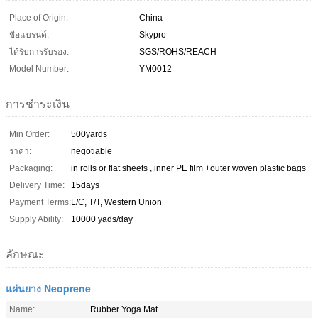
Place of Origin:
China
ชื่อแบรนด์:
Skypro
ได้รับการรับรอง:
SGS/ROHS/REACH
Model Number:
YM0012
การชำระเงิน
Min Order:
500yards
ราคา:
negotiable
Packaging:
in rolls or flat sheets , inner PE film +outer woven plastic bags
Delivery Time:
15days
Payment Terms:
L/C, T/T, Western Union
Supply Ability:
10000 yads/day
ลักษณะ
แผ่นยาง Neoprene
Name:
Rubber Yoga Mat