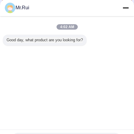
Mr.Rui
แผ่นยาง Neoprene
มากกว่า
4:02 AM
Good day, what product are you looking for?
้าไนลอน
โรงงานขายร้อน ดี
คุณภาพสูงสุด
โฟมยาง EPDM
Neopren
าง SBR
เยี่ยม ซิลิโคน
0.1mm/0.2mm/0.3mm/0.5mm/0.8mm
แบบเซลล์เปิด กัน
NR CR
PDM NR
โปร่งใส แผ่นยางซิลิ
ผนังยางซิลิโคน
ไฟ โฟม EPDM
EPDM ผน
โคนใส
ขนาด 500mm
เซลล์เปิดสีดำ/แผ่น
อุตสาหกรร
กว้าง 500mm
โฟม
Anti-Abr
ความยาว ซิลิโคน
Absor
เปลี่ยนภาษา
ใส
Insertion บ
ตามสั
Thai
บ้าน
|
เกี่ยวกับเรา
|
ติดต่อเรา
|
แผนผังเว็บไซต์
|
Privacy Policy
สก์ท็อปดู
Copyright © 2015 - 2026 Nanjing Skypro Rubber&Plastic Co.,ltd.
All rights reserved.