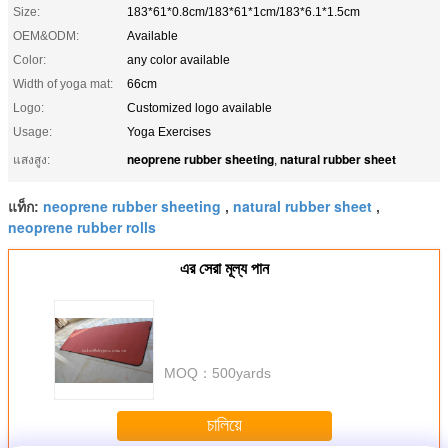
Size:
183*61*0.8cm/183*61*1cm/183*6.1*1.5cm
OEM&ODM:
Available
Color:
any color available
Width of yoga mat:
66cm
Logo:
Customized logo available
Usage:
Yoga Exercises
neoprene rubber sheeting
natural rubber sheet
แสงสูง:
,
neoprene rubber sheeting
natural rubber sheet
แท็ก:
,
,
neoprene rubber rolls
এর সেরা মূল্য পান
MOQ：
500yards
চালিয়ে