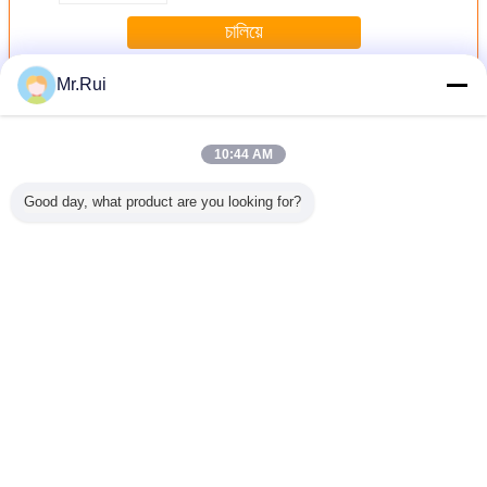
চালিয়ে
Mr.Rui
แผ่นยางแผ่น
มากกว่า
10:44 AM
Good day, what product are you looking for?
นซึมยาง
ผงยางยางยางยาง
เนื้อใยแก้วเคลือบซิ
ยางธรรมชาติ -
ความทนคว
ัดแปลง
ยางยางยางยางยาง
ลิโคนคุณภาพสูง
แผ่นยางสีเบจแทน
ทนต่อน้ํา
าวในตัว
ยางยางยางยางยาง
เพื่อความทนทาน
หรือสีที่กำหนดเอง
Fpm Fkm 
้อมฟอยล์
ยางยางยางยางยาง
ต่ออุณหภูมิสูงและ
15-18Mpa ม้วน
ฟลูอร
ยมสำหรับ
ยางยางยาง
ไฟ
ยาง
้นใต้ดิน/
เปลี่ยนภาษา
มภายใน
คาร
Thai
บ้าน
|
เกี่ยวกับเรา
|
ติดต่อเรา
|
แผนผังเว็บไซต์
|
Privacy Policy
สก์ท็อปดู