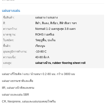
แผ่นยางแผ่น
ชื่อสินค้า:
แผ่นยาง / แถบยาง
สี:
สีดำ, สีแดง, สีเขียว, สีฟ้าสีเทา ฯลฯ
ความกว้าง:
Normall 1-2 เมตรสูงสุด 3.8 เมตร
มาตรฐาน:
ROHS / เอสจีเอ
ใบสมัคร:
วัสดุปูพื้น, ปะเก็น
พื้นผิว:
เรียบนูน
อุณหภูมิการทำงาน:
-10-80 C
ความแข็ง:
40-80 ฝั่ง A
แผ่นยางม้วน
rubber flooring sheet roll
แสงสูง:
,
แผ่นยางรีไซเคิล / แถบ / ม้วนหนา 0.2-80 มม. กว้าง 3800 มม
แผ่นยางธรรมชาติและเสื่อ
IIR, แผ่นยางบิวทิลและพรม
แผ่นยางและแผ่น SBR
CR, Neoprene, แผ่นและแผ่นรองคลอโรพรีน