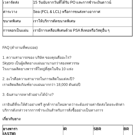
เวลาจัดส่ง
15 วันนับจากวันที่ได้รับ PO และการชำระเงินดาวน์
ค่าระวาง
Sea (FCL & LCL) หรือการขนส่งทางอากาศ
ขนาดพิเศษ
เราให้บริการตัดขนาดพิเศษ
การลอกเป็นแผ่น
เรามีการเคลือบพิเศษด้วย PSA สิ่งทอหรือวัสดุอื่น ๆ
FAQ (คำถามที่พบบ่อย)
1. ความสามารถของ บริษัท ของคุณคืออะไร?
Skypro เป็นผู้ผลิตยางแผ่นมานานกว่าสองทศวรรษ
โรงงานผลิตยางพาราที่ใหญ่ที่สุดในจีน 10 แห่ง
2. อะไรคือความสามารถในการผลิตในแต่ละปี?
เราผลิตผลิตภัณฑ์ยางแผ่นมากกว่า 18,000 ตันต่อปี
3. ฉันสามารถหาตัวอย่างได้บ้าง?
เรายินดีที่จะให้ตัวอย่างฟรี ลูกค้ารายใหม่คาดว่าจะต้องจ่ายค่าจัดส่งโดยจะหักค่า
บริการดังกล่าวจากการชำระเงินสำหรับการสั่งซื้ออย่างเป็นทางการ
เกี่ยวกับยาง
ยางพารา
IR
SBR
BR
(ASTM)