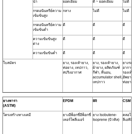
น้ำ
ยอดเยี่ยม
ดี ~ ยอดเยี่ยม
ไม่ดี
กรดอนินทรีย์ความ
กลาง
ไม่ดี
ไม่ดี
เข้มข้นสูง
กรดอนินทรีย์ความ
ดี
ดี
ดี
เข้มข้นต่ำ
ความเข้มข้นสูง
ดี
ดี
ดี
ด่าง
ความเข้มข้นต่ำ
ดี
ดี
ดี
ใบสมัคร
ยาง, รองเท้ายาง,
ยาง, รองเท้ายาง,
ยางรถ
ท่อยาง, เทปกาว,
ผ้ายาง, ผลิตภัณฑ์
อากาศ
สปริงอากาศ
กีฬา, ที่นอน,
รองเท้า
accumulator shell,
อัพยาง
เทปกาว
ท่อยาง
ยางพารา
EPDM
IIR
CSM
(ASTM)
โครงสร้างทางเคมี
ยางอีพ็อกซี่อีพ็อกซี่
ยาง Isobutene-
คลอโร
เทอร์โพลีเมอร์
Isoprene (บิวทิล)
ลีเอทิลี