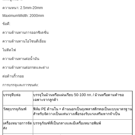
ความหนา: 2.5mm-20mm
MaximumWidth: 2000mm
ข้อดี:
ความต้านทานการออกซิเดชั่น
ความต้านทานโอโซนดีเยี่ยม
ไม่ติดไฟ
ความต้านทานต่อน้ำมัน
ความต้านทานต่อกรดและด่าง
ต่อต้านริ้วรอย
การบรรจุและการขนส่ง:
บรรจุหีบห่อ
บรรจุในม้วนหรือแผ่นเรียบ 50-100 กก. / ม้วนหรือตามคำขอ
เฉพาะจากลูกค้า
วัสดุบรรจุภัณฑ์
ฟิล์ม PE ด้านใน + ด้านนอกเป็นถุงพลาสติกทอเป็นแบบมาตรฐาน
สำหรับจัดวางเป็นแท่นวางเพื่อรองรับแรงเสริมหากจำเป็น
เครื่องหมายการจัด
บรรจุภัณฑ์ที่เป็นกลางและมีเครื่องหมายพิมพ์
ส่ง