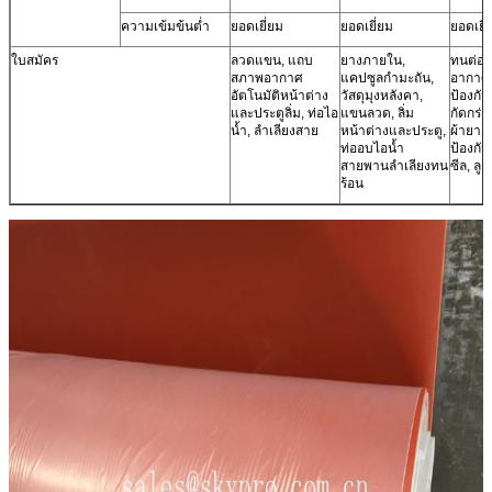
ความเข้มข้นต่ำ
ยอดเยี่ยม
ยอดเยี่ยม
ยอดเยี่
ใบสมัคร
ลวดแขน, แถบ
ยางภายใน,
ทนต่อ
สภาพอากาศ
แคปซูลกำมะถัน,
อากาศ,
อัตโนมัติหน้าต่าง
วัสดุมุงหลังคา,
ป้องกั
และประตูลิ่ม, ท่อไอ
แขนลวด, ลิ่ม
กัดกร่อ
น้ำ, ลำเลียงสาย
หน้าต่างและประตู,
ผ้ายาง
ท่ออบไอน้ำ
ป้องกั
สายพานลำเลียงทน
ซีล, ลูก
ร้อน