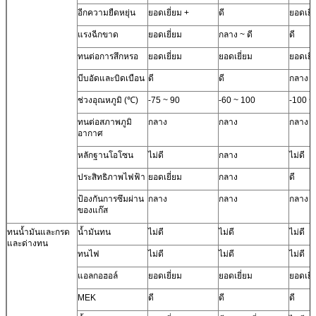
อีกความยืดหยุ่น
ยอดเยี่ยม +
ดี
ยอดเยี่
แรงฉีกขาด
ยอดเยี่ยม
กลาง ~ ดี
ดี
ทนต่อการสึกหรอ
ยอดเยี่ยม
ยอดเยี่ยม
ยอดเยี่
บีบอัดและบิดเบือน
ดี
ดี
กลาง
ช่วงอุณหภูมิ (℃)
-75 ~ 90
-60 ~ 100
-100 ~
ทนต่อสภาพภูมิ
กลาง
กลาง
กลาง
อากาศ
หลักฐานโอโซน
ไม่ดี
กลาง
ไม่ดี
ประสิทธิภาพไฟฟ้า
ยอดเยี่ยม
กลาง
ดี
ป้องกันการซึมผ่าน
กลาง
กลาง
กลาง
ของแก๊ส
ทนน้ำมันและกรด
น้ำมันทน
ไม่ดี
ไม่ดี
ไม่ดี
และด่างทน
ทนไฟ
ไม่ดี
ไม่ดี
ไม่ดี
แอลกอฮอล์
ยอดเยี่ยม
ยอดเยี่ยม
ยอดเยี่
MEK
ดี
ดี
ดี