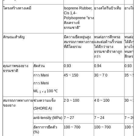
โครงสร้างทางเคมี
Isoprene Rubber,
ยางสไตรีนบิวเทีย
ยางโพล
Cis 1,4-
Polyisoprene "ยาง
สังเคราะห์
ธรรมชาติ"
ลักษณะสำคัญ
มีความยืดหยุ่นสูง
ทนต่อการสึกหรอ
ทนต่อก
สมรรถภาพทางกาย
และต่อต้านริ้วรอย
ได้ดีเช
ที่ดีโดยรวม
ได้ดีกว่ายาง
ยางไนไ
ธรรมชาติราคาถูก
ทนทาน
กว่า
สึกหรอ
คุณภาพของยาง
สัดส่วน
0.93
0.94
0.93
ธรรมชาติ
กาว Meni
45 ~ 150
30 ~ 7 0
35 ~ 5
กาว Meni
ML
100 ℃
1 + 4
สมรรถภาพทางกาย
ช่วงความแข็ง
2 0 ~ 100
4 0 ~ 100
30 ~ 1
ของยาง
(SHORE A)
anti-tensity (MPa)
7 ~ 27
7 ~ 24
7 ~ 20
อัตราการยืดตัว
100 ~ 700
100 ~ 700
100 ~ 
(%)