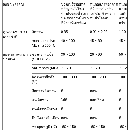
ลักษณะสำคัญ
ป้องกันริ้วรอยที่ดี
ทนต่อสภาพอากาศ
ทนต่อก
หลักฐานโอโซน
ที่ดี, การป้องกัน
และต่อต
ป้องกันของขั้วโลก
โอโซน, ก๊าซเจาะ,
ได้ดีกว
ประสิทธิภาพไฟฟ้า
ทนขั้วโลกทน
ธรรมชา
ที่ดียางที่เบาที่สุด
กว่า
คุณภาพของยาง
สัดส่วน
0.85
0.91 ~ 0.93
1.10
ธรรมชาติ
meni adhesive
40 ~ 100
45 ~ 80
45 ~ 6
ML
100 ℃
1 + 4
สมรรถภาพทางกาย
ช่วงความแข็ง
30 ~ 100
20 ~ 90
50 ~ 9
ของยาง
(SHORE A)
anti-tensity (MPa)
7 ~ 20
7 ~ 20
7 ~ 20
อัตราการยืดตัว
100 ~ 300
100 ~ 700
100 ~ 
(%)
อีกความยืดหยุ่น
ดี
กลาง
ดี
แรงฉีกขาด
ไม่ดี
ยอดเยี่ยม
ดี
ทนต่อการสึกหรอ
ดี
ดี
ดี
บีบอัดและบิดเบือน
กลาง
กลาง
ดี
ช่วงอุณหภูมิ (℃)
-60 ~ 150
-60 ~ 150
-60 ~ 