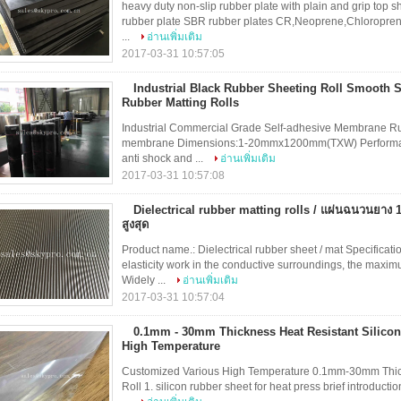
heavy duty non-slip rubber plate with plain and grip top s
rubber plate SBR rubber plates CR,Neoprene,Chloropren
...
อ่านเพิ่มเติม
2017-03-31 10:57:05
Industrial Black Rubber Sheeting Roll Smooth S
Rubber Matting Rolls
Industrial Commercial Grade Self-adhesive Membrane Rub
membrane Dimensions:1-20mmx1200mm(TXW) Performance:
anti shock and ...
อ่านเพิ่มเติม
2017-03-31 10:57:08
Dielectrical rubber matting rolls / แผ่นฉนวนยาง
สูงสุด
Product name.: Dielectrical rubber sheet / mat Specifi
elasticity work in the conductive surroundings, the max
Widely ...
อ่านเพิ่มเติม
2017-03-31 10:57:04
0.1mm - 30mm Thickness Heat Resistant Silicon
High Temperature
Customized Various High Temperature 0.1mm-30mm Thic
Roll 1. silicon rubber sheet for heat press brief introduct