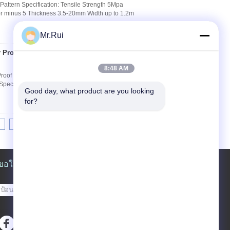
 Pattern Specification: Tensile Strength 5Mpa
or minus 5 Thickness 3.5-20mm Width up to 1.2m
Mr.Rui
 Proof Black Color
ติดต่อ
8:48 AM
Proof Black Color Emboss Top IR Butyl Rubber
Specific Gravity(g/m³) Tensile Strength
Good day, what product are you looking 
for?
8
9
10
>>
>|
ขอใบเสนอราคา
ส่ง
sgs