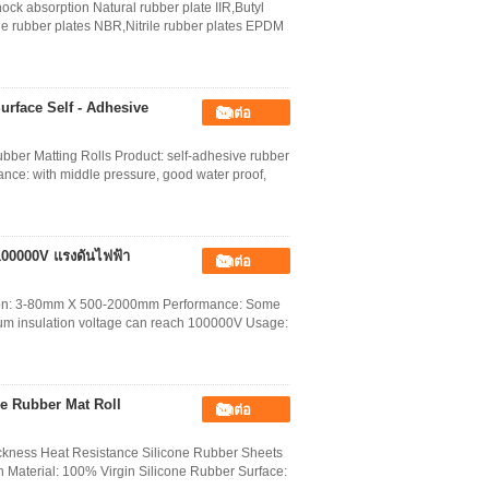
hock absorption Natural rubber plate IIR,Butyl
e rubber plates NBR,Nitrile rubber plates EPDM
urface Self - Adhesive
ติดต่อ
ber Matting Rolls Product: self-adhesive rubber
 with middle pressure, good water proof,
 100000V แรงดันไฟฟ้า
ติดต่อ
cation: 3-80mm X 500-2000mm Performance: Some
imum insulation voltage can reach 100000V Usage:
e Rubber Mat Roll
ติดต่อ
kness Heat Resistance Silicone Rubber Sheets
ion Material: 100% Virgin Silicone Rubber Surface: