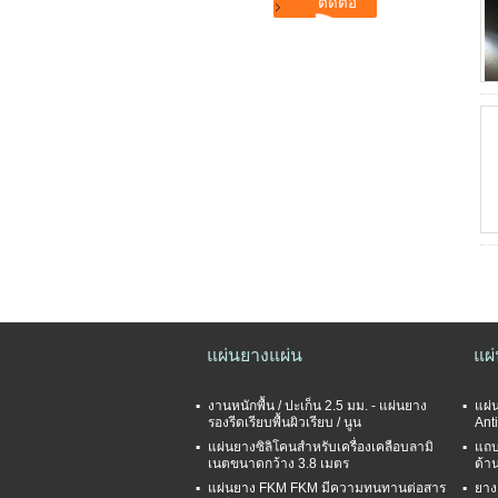
แผ่นยางแผ่น
แผ
งานหนักพื้น / ปะเก็น 2.5 มม. - แผ่นยาง
แผ่
รองรีดเรียบพื้นผิวเรียบ / นูน
Anti
แผ่นยางซิลิโคนสำหรับเครื่องเคลือบลามิ
แถบ
เนตขนาดกว้าง 3.8 เมตร
ด้าน
แผ่นยาง FKM FKM มีความทนทานต่อสาร
ยาง