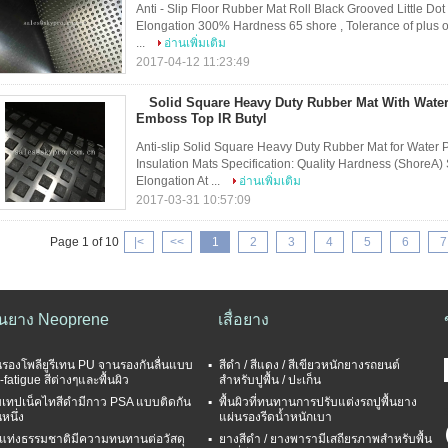
Anti - Slip Floor Rubber Mat Roll Black Grooved Little Dot
Elongation 300% Hardness 65 shore , Tolerance of plus 
...
อ่านเพิ่มเติม
2017-04-12 11:23:49
Solid Square Heavy Duty Rubber Mat With Water
Emboss Top IR Butyl
Anti-slip Solid Square Heavy Duty Rubber Mat for Water 
Insulation Mats Specification: Quality Hardness (ShoreA) 
Elongation At ...
อ่านเพิ่มเติม
2017-03-31 10:57:09
Page 1 of 10
|<
<<
1
2
3
4
5
6
7
่นยาง Neoprene
เสื่อยาง
นรองโพลียูรีเทน PU จานรองกันลื่นแบบ
สีดำ / สีแดง / สีเขียวหนักยางรถยนต์
-fatigue สีต่างๆและพื้นผิว
สำหรับปูพื้น / ปะเก็น
เทปเน็คไทสีดำมีกาว PSA แบบติดกัน
พื้นผิวที่ทนทานการปรับแต่งรถปูพื้นยาง
หนึ่ง
แผ่นรองรีดน้ำหนักเบา
แท่งธรรมชาติมีความทนทานต่อวัสดุ
ยางสีดำ / ยางพารามีเสถียรภาพสำหรับพื้น