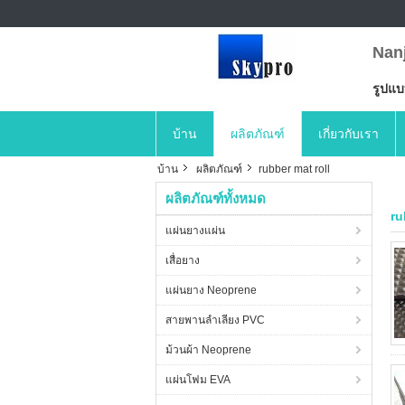
Nan
รูปแ
บ้าน
ผลิตภัณฑ์
เกี่ยวกับเรา
บ้าน
ผลิตภัณฑ์
rubber mat roll
ผลิตภัณฑ์ทั้งหมด
ru
แผ่นยางแผ่น
เสื่อยาง
แผ่นยาง Neoprene
สายพานลำเลียง PVC
ม้วนผ้า Neoprene
แผ่นโฟม EVA