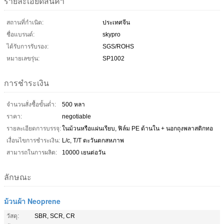
รายละเอียดสินค้า
สถานที่กำเนิด:
ประเทศจีน
ชื่อแบรนด์:
skypro
ได้รับการรับรอง:
SGS/ROHS
หมายเลขรุ่น:
SP1002
การชำระเงิน
จำนวนสั่งซื้อขั้นต่ำ:
500 หลา
ราคา:
negotiable
รายละเอียดการบรรจุ:
ในม้วนหรือแผ่นเรียบ, ฟิล์ม PE ด้านใน + นอกถุงพลาสติกทอ
เงื่อนไขการชำระเงิน:
L/c, T/T ตะวันตกสหภาพ
สามารถในการผลิต:
10000 เยนต่อวัน
ลักษณะ
ม้วนผ้า Neoprene
วัสดุ:
SBR, SCR, CR