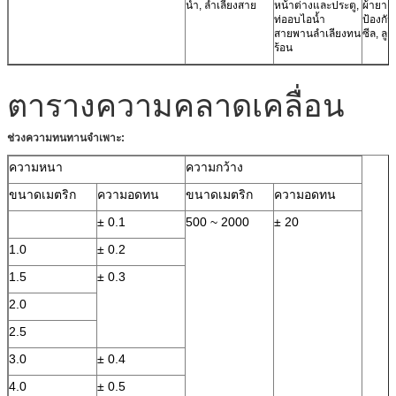
น้ำ, ลำเลียงสาย
หน้าต่างและประตู,
ผ้ายาง
ท่ออบไอน้ำ
ป้องกั
สายพานลำเลียงทน
ซีล, ลูก
ร้อน
ตารางความคลาดเคลื่อน
ช่วงความทนทานจำเพาะ:
ความหนา
ความกว้าง
ขนาดเมตริก
ความอดทน
ขนาดเมตริก
ความอดทน
± 0.1
500 ~ 2000
± 20
1.0
± 0.2
1.5
± 0.3
2.0
2.5
3.0
± 0.4
4.0
± 0.5