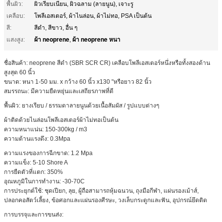
พื้นผิว:
ผิวเรียบเนียน, ผิวฉลาม (ลายนูน), เจาะรู
เคลือบ:
โพลีเอสเตอร์, ผ้าไนล่อน, ผ้าไม่ทอ, PSA เป็นต้น
สี:
สีดำ, สีขาว, อื่น ๆ
ผ้า neoprene
ผ้า neoprene หนา
แสงสูง:
,
ชื่อสินค้า: neoprene สีดำ (SBR SCR CR) เคลือบโพลีเอสเตอร์หนึ่งหรือทั้งสองด้าน
สูงสุด 60 นิ้ว
ขนาด: หนา 1-50 มม. x กว้าง 60 นิ้ว x130 "หรือยาว 82 นิ้ว
สมรรถนะ: มีความยืดหยุ่นและเสถียรภาพที่ดี
พื้นผิว: ยางเรียบ / ธรรมดาลายนูนด้วยเนื้อสัมผัส / รูปแบบต่างๆ
ผ้าติดด้วยไนล่อนโพลีเอสเตอร์ผ้าไม่ทอเป็นต้น
ความหนาแน่น: 150-300kg / m3
ความต้านแรงดึง: 0.3Mpa
ความแรงของการฉีกขาด: 1.2 Mpa
ความแข็ง: 5-10 Shore A
การยืดตัวที่แตก: 350%
อุณหภูมิในการทำงาน: -30-70C
การประยุกต์ใช้: ชุดเปียก, ลุย, ผู้ถือสามารถหุ้มฉนวน, ถุงมือกีฬา, แผ่นรองเม้าส์,
ปลอกคอสัตว์เลี้ยง, ข้อศอกและแผ่นรองศีรษะ, วงเล็บกระดูกและฟัน, อุปกรณ์ยึดติด
การบรรจุและการขนส่ง: