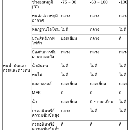
ช่วงอุณหภูมิ
-75 ~ 90
-60 ~ 100
-100 
(℃)
ทนต่อสภาพภูมิ
กลาง
กลาง
กลาง
อากาศ
หลักฐานโอโซน
ไม่ดี
กลาง
ไม่ดี
ประสิทธิภาพ
ยอดเยี่ยม
กลาง
ดี
ไฟฟ้า
ป้องกันการซึม
กลาง
กลาง
กลาง
ผ่านของแก๊ส
ทนน้ำมันและ
น้ำมันทน
ไม่ดี
ไม่ดี
ไม่ดี
กรดและด่างทน
ทนไฟ
ไม่ดี
ไม่ดี
ไม่ดี
แอลกอฮอล์
ยอดเยี่ยม
ยอดเยี่ยม
ยอดเยี
MEK
ดี
ดี
ดี
น้ำ
ยอดเยี่ยม
ดี ~ ยอดเยี่ยม
ไม่ดี
กรดอนินทรีย์
กลาง
ไม่ดี
ไม่ดี
ความเข้มข้นสูง
กรดอนินทรีย์
ดี
ดี
ดี
ความเข้มข้นต่ำ