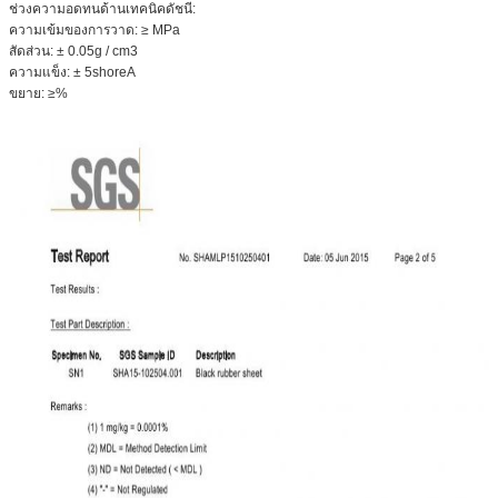
ช่วงความอดทนด้านเทคนิคดัชนี:
ความเข้มของการวาด: ≥ MPa
สัดส่วน: ± 0.05g / cm3
ความแข็ง: ± 5shoreA
ขยาย: ≥%