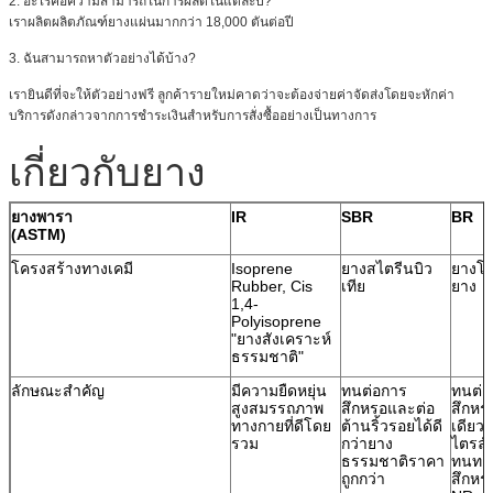
2. อะไรคือความสามารถในการผลิตในแต่ละปี?
เราผลิตผลิตภัณฑ์ยางแผ่นมากกว่า 18,000 ตันต่อปี
3. ฉันสามารถหาตัวอย่างได้บ้าง?
เรายินดีที่จะให้ตัวอย่างฟรี ลูกค้ารายใหม่คาดว่าจะต้องจ่ายค่าจัดส่งโดยจะหักค่า
บริการดังกล่าวจากการชำระเงินสำหรับการสั่งซื้ออย่างเป็นทางการ
เกี่ยวกับยาง
ยางพารา
IR
SBR
BR
(ASTM)
โครงสร้างทางเคมี
Isoprene
ยางสไตรีนบิว
ยางโพ
Rubber, Cis
เทีย
ยาง
1,4-
Polyisoprene
"ยางสังเคราะห์
ธรรมชาติ"
ลักษณะสำคัญ
มีความยืดหยุ่น
ทนต่อการ
ทนต่อ
สูงสมรรถภาพ
สึกหรอและต่อ
สึกหรอ
ทางกายที่ดีโดย
ต้านริ้วรอยได้ดี
เดียว
รวม
กว่ายาง
ไตรล์
ธรรมชาติราคา
ทนทา
ถูกกว่า
สึกหรอ