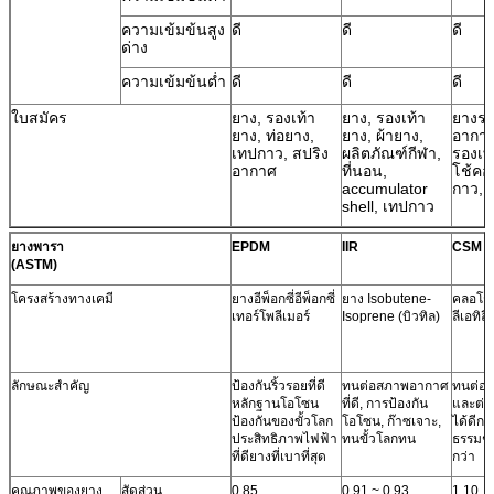
ความเข้มข้นสูง
ดี
ดี
ดี
ด่าง
ความเข้มข้นต่ำ
ดี
ดี
ดี
ใบสมัคร
ยาง, รองเท้า
ยาง, รองเท้า
ยางร
ยาง, ท่อยาง,
ยาง, ผ้ายาง,
อากา
เทปกาว, สปริง
ผลิตภัณฑ์กีฬา,
รองเท
อากาศ
ที่นอน,
โช้คอ
accumulator
กาว, 
shell, เทปกาว
ยางพารา
EPDM
IIR
CSM
(ASTM)
โครงสร้างทางเคมี
ยางอีพ็อกซี่อีพ็อกซี่
ยาง Isobutene-
คลอโร
เทอร์โพลีเมอร์
Isoprene (บิวทิล)
ลีเอทิลี
ลักษณะสำคัญ
ป้องกันริ้วรอยที่ดี
ทนต่อสภาพอากาศ
ทนต่อก
หลักฐานโอโซน
ที่ดี, การป้องกัน
และต่อต
ป้องกันของขั้วโลก
โอโซน, ก๊าซเจาะ,
ได้ดีกว
ประสิทธิภาพไฟฟ้า
ทนขั้วโลกทน
ธรรมชา
ที่ดียางที่เบาที่สุด
กว่า
คุณภาพของยาง
สัดส่วน
0.85
0.91 ~ 0.93
1.10