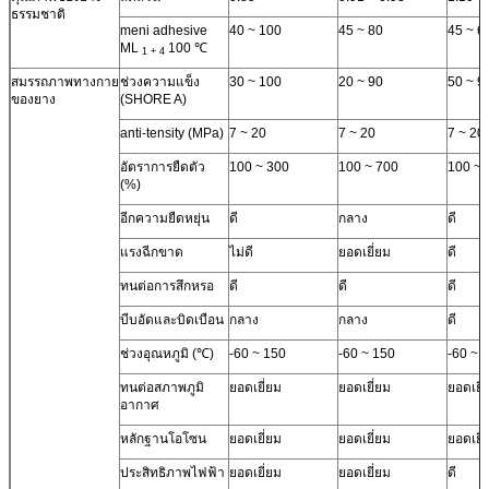
ธรรมชาติ
meni adhesive
40 ~ 100
45 ~ 80
45 ~ 6
ML
100 ℃
1 + 4
สมรรถภาพทางกาย
ช่วงความแข็ง
30 ~ 100
20 ~ 90
50 ~ 9
ของยาง
(SHORE A)
anti-tensity (MPa)
7 ~ 20
7 ~ 20
7 ~ 20
อัตราการยืดตัว
100 ~ 300
100 ~ 700
100 ~ 
(%)
อีกความยืดหยุ่น
ดี
กลาง
ดี
แรงฉีกขาด
ไม่ดี
ยอดเยี่ยม
ดี
ทนต่อการสึกหรอ
ดี
ดี
ดี
บีบอัดและบิดเบือน
กลาง
กลาง
ดี
ช่วงอุณหภูมิ (℃)
-60 ~ 150
-60 ~ 150
-60 ~ 
ทนต่อสภาพภูมิ
ยอดเยี่ยม
ยอดเยี่ยม
ยอดเยี่
อากาศ
หลักฐานโอโซน
ยอดเยี่ยม
ยอดเยี่ยม
ยอดเยี่
ประสิทธิภาพไฟฟ้า
ยอดเยี่ยม
ยอดเยี่ยม
ดี