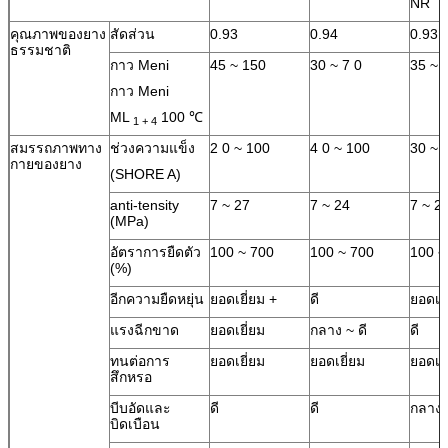
NR
คุณภาพของยาง
สัดส่วน
0.93
0.94
0.93
ธรรมชาติ
กาว Meni
45 ~ 150
30 ~ 7 0
35 ~ 
กาว Meni
ML
100 ℃
1 + 4
สมรรถภาพทาง
ช่วงความแข็ง
2 0 ~ 100
4 0 ~ 100
30 ~ 
กายของยาง
(SHORE A)
anti-tensity
7 ~ 27
7 ~ 24
7 ~ 2
(MPa)
อัตราการยืดตัว
100 ~ 700
100 ~ 700
100 ~
(%)
อีกความยืดหยุ่น
ยอดเยี่ยม +
ดี
ยอดเยี
แรงฉีกขาด
ยอดเยี่ยม
กลาง ~ ดี
ดี
ทนต่อการ
ยอดเยี่ยม
ยอดเยี่ยม
ยอดเยี
สึกหรอ
บีบอัดและ
ดี
ดี
กลาง
บิดเบือน