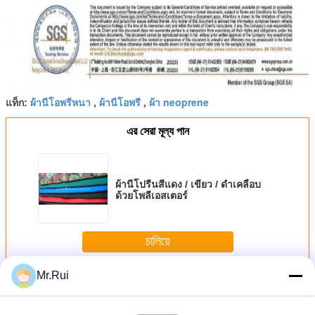
ผ้านีโอพรีหนา
ผ้านีโอพรี
ผ้า neoprene
แท็ก:
,
,
এর সেরা মূল্য পান
ผ้านีโปรีนสีแดง / เขียว / ดำเคลือบ
ด้วยโพลีเอสเตอร์
চালিয়ে
Mr.Rui
ม้วนผ้า Neoprene
มากกว่า