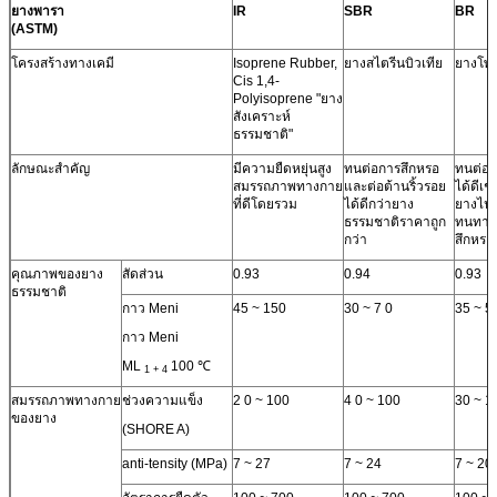
ยางพารา
IR
SBR
BR
(ASTM)
โครงสร้างทางเคมี
Isoprene Rubber,
ยางสไตรีนบิวเทีย
ยางโพล
Cis 1,4-
Polyisoprene "ยาง
สังเคราะห์
ธรรมชาติ"
ลักษณะสำคัญ
มีความยืดหยุ่นสูง
ทนต่อการสึกหรอ
ทนต่อก
สมรรถภาพทางกาย
และต่อต้านริ้วรอย
ได้ดีเช
ที่ดีโดยรวม
ได้ดีกว่ายาง
ยางไนไ
ธรรมชาติราคาถูก
ทนทาน
กว่า
สึกหรอ
คุณภาพของยาง
สัดส่วน
0.93
0.94
0.93
ธรรมชาติ
กาว Meni
45 ~ 150
30 ~ 7 0
35 ~ 5
กาว Meni
ML
100 ℃
1 + 4
สมรรถภาพทางกาย
ช่วงความแข็ง
2 0 ~ 100
4 0 ~ 100
30 ~ 1
ของยาง
(SHORE A)
anti-tensity (MPa)
7 ~ 27
7 ~ 24
7 ~ 20