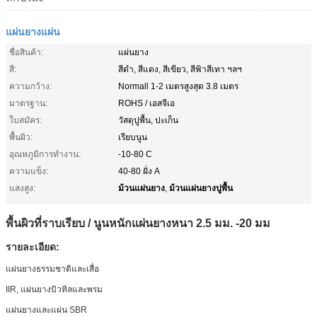
แผ่นยางแผ่น
ชื่อสินค้า:
แผ่นยาง
สี:
สีดำ, สีแดง, สีเขียว, สีฟ้าสีเทา ฯลฯ
ความกว้าง:
Normall 1-2 เมตรสูงสุด 3.8 เมตร
มาตรฐาน:
ROHS / เอสจีเอ
ใบสมัคร:
วัสดุปูพื้น, ปะเก็น
พื้นผิว:
เรียบนูน
อุณหภูมิการทำงาน:
-10-80 C
ความแข็ง:
40-80 ฝั่ง A
ม้วนแผ่นยาง
ม้วนแผ่นยางปูพื้น
แสงสูง:
,
พื้นผิวที่ราบเรียบ / นูนหนักแผ่นยางหนา 2.5 มม. -20 มม
รายละเอียด:
แผ่นยางธรรมชาติและเสื่อ
IIR, แผ่นยางบิวทิลและพรม
แผ่นยางและแผ่น SBR