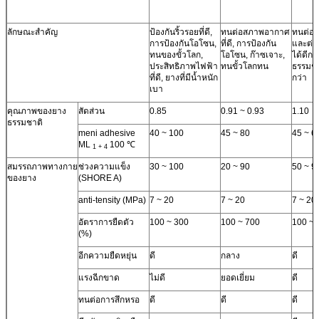
ลักษณะสำคัญ
ป้องกันริ้วรอยที่ดี,
ทนต่อสภาพอากาศ
ทนต่อก
การป้องกันโอโซน,
ที่ดี, การป้องกัน
และต่อต
ทนของขั้วโลก,
โอโซน, ก๊าซเจาะ,
ได้ดีกว
ประสิทธิภาพไฟฟ้า
ทนขั้วโลกทน
ธรรมชา
ที่ดี, ยางที่มีน้ำหนัก
กว่า
เบา
คุณภาพของยาง
สัดส่วน
0.85
0.91 ~ 0.93
1.10
ธรรมชาติ
meni adhesive
40 ~ 100
45 ~ 80
45 ~ 6
ML
100 ℃
1 + 4
สมรรถภาพทางกาย
ช่วงความแข็ง
30 ~ 100
20 ~ 90
50 ~ 9
ของยาง
(SHORE A)
anti-tensity (MPa)
7 ~ 20
7 ~ 20
7 ~ 20
อัตราการยืดตัว
100 ~ 300
100 ~ 700
100 ~ 
(%)
อีกความยืดหยุ่น
ดี
กลาง
ดี
แรงฉีกขาด
ไม่ดี
ยอดเยี่ยม
ดี
ทนต่อการสึกหรอ
ดี
ดี
ดี