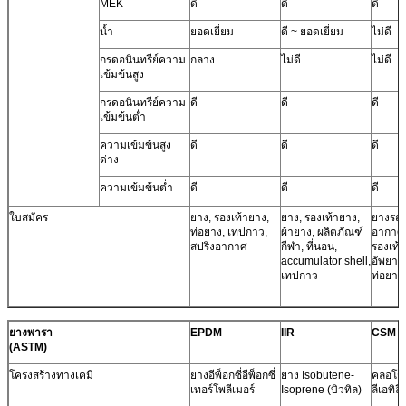
MEK
ดี
ดี
ดี
น้ำ
ยอดเยี่ยม
ดี ~ ยอดเยี่ยม
ไม่ดี
กรดอนินทรีย์ความ
กลาง
ไม่ดี
ไม่ดี
เข้มข้นสูง
กรดอนินทรีย์ความ
ดี
ดี
ดี
เข้มข้นต่ำ
ความเข้มข้นสูง
ดี
ดี
ดี
ด่าง
ความเข้มข้นต่ำ
ดี
ดี
ดี
ใบสมัคร
ยาง, รองเท้ายาง,
ยาง, รองเท้ายาง,
ยางรถ
ท่อยาง, เทปกาว,
ผ้ายาง, ผลิตภัณฑ์
อากาศ
สปริงอากาศ
กีฬา, ที่นอน,
รองเท้า
accumulator shell,
อัพยาง
เทปกาว
ท่อยาง
ยางพารา
EPDM
IIR
CSM
(ASTM)
โครงสร้างทางเคมี
ยางอีพ็อกซี่อีพ็อกซี่
ยาง Isobutene-
คลอโร
เทอร์โพลีเมอร์
Isoprene (บิวทิล)
ลีเอทิลี