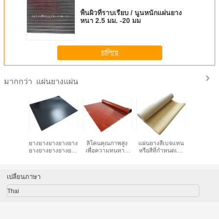
พื้นผิวที่ราบเรียบ / นูนหนักแผ่นยาง
หนา 2.5 มม. -20 มม
চালিয়ে
แผ่นยางแผ่น
มากกว่า
ยางธรรมชาติ -
ความทนความร้อน
0.3-1 มิลลิเมตร
แผ่นกันซึมยาง
แผ่นยางสีเบจแทน
ทนต่อน้ํามัน Fkn
ความหนา สีดํา
มะตอยดัดแปลง
หรือสีที่กำหนดเอง
Fpm Fkm หนังยาง
NBR กันน้ํา ผงยาง
แบบมีกาวในตัว
15-18Mpa ม้วน
ฟลูอริน
อุตสาหกรรม
แรงสูงพร้อมฟอยล์
ยาง
Retardant ไฟ
อลูมิเนียมสำหรับ
หลังคา/ชั้นใต้ดิน/
เปลี่ยนภาษา
กันซึมภายใน
อาคาร
Thai