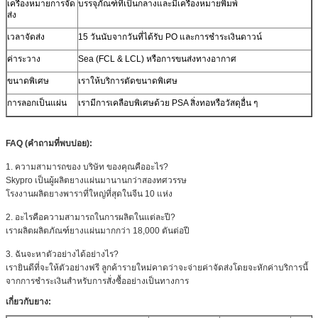
เครื่องหมายการจัด
บรรจุภัณฑ์ที่เป็นกลางและมีเครื่องหมายพิมพ์
ส่ง
เวลาจัดส่ง
15 วันนับจากวันที่ได้รับ PO และการชำระเงินดาวน์
ค่าระวาง
Sea (FCL & LCL) หรือการขนส่งทางอากาศ
ขนาดพิเศษ
เราให้บริการตัดขนาดพิเศษ
การลอกเป็นแผ่น
เรามีการเคลือบพิเศษด้วย PSA สิ่งทอหรือวัสดุอื่น ๆ
FAQ (คำถามที่พบบ่อย):
1. ความสามารถของ บริษัท ของคุณคืออะไร?
Skypro เป็นผู้ผลิตยางแผ่นมานานกว่าสองทศวรรษ
โรงงานผลิตยางพาราที่ใหญ่ที่สุดในจีน 10 แห่ง
2. อะไรคือความสามารถในการผลิตในแต่ละปี?
เราผลิตผลิตภัณฑ์ยางแผ่นมากกว่า 18,000 ตันต่อปี
3. ฉันจะหาตัวอย่างได้อย่างไร?
เรายินดีที่จะให้ตัวอย่างฟรี ลูกค้ารายใหม่คาดว่าจะจ่ายค่าจัดส่งโดยจะหักค่าบริการนี้
จากการชำระเงินสำหรับการสั่งซื้ออย่างเป็นทางการ
เกี่ยวกับยาง: