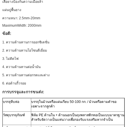
เสื่อยางป้องกันความเมื่อยล้า
แผ่นปูพื้นยาง
ความหนา: 2.5mm-20mm
MaximumWidth: 2000mm
ข้อดี:
1. ความต้านทานการออกซิเดชั่น
2. ความต้านทานโอโซนดีเยี่ยม
3. ไม่ติดไฟ
4. ความต้านทานต่อน้ำมัน
5. ความต้านทานต่อกรดและด่าง
6. ต่อต้านริ้วรอย
การบรรจุและการขนส่ง:
บรรจุหีบห่อ
บรรจุในม้วนหรือแผ่นเรียบ 50-100 กก. / ม้วนหรือตามคำขอ
เฉพาะจากลูกค้า
วัสดุบรรจุภัณฑ์
ฟิล์ม PE ด้านใน + ด้านนอกเป็นถุงพลาสติกทอเป็นแบบมาตรฐาน
สำหรับจัดวางเป็นแท่นวางเพื่อรองรับแรงเสริมหากจำเป็น