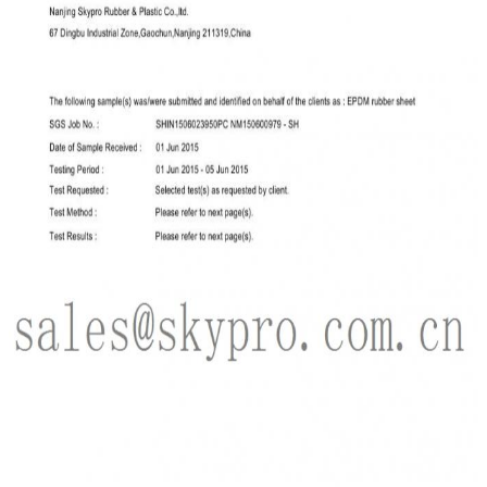
ฝากข้อความ
เราจะโทรกลับหาคุณเร็ว ๆ น