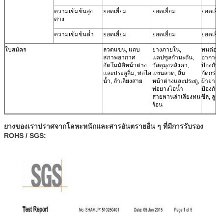
ความเข้มข้นสูง
ยอดเยี่ยม
ยอดเยี่ยม
ยอดเยี่
ด่าง
ความเข้มข้นต่ำ
ยอดเยี่ยม
ยอดเยี่ยม
ยอดเยี่
ใบสมัคร
ลวดแขน, แถบ
ยางภายใน,
ทนต่อ
สภาพอากาศ
แคปซูลกำมะถัน,
อากาศ,
อัตโนมัติหน้าต่าง
วัสดุมุงหลังคา,
ป้องกั
และประตูลิ่ม, ท่อไอ
แขนลวด, ลิ่ม
กัดกร่อ
น้ำ, ลำเลียงสาย
หน้าต่างและประตู,
ผ้ายาง
ท่อยางไอน้ำ
ป้องกั
สายพานลำเลียงทน
ซีล, ลูก
ร้อน
ยางของเราปราศจากโลหะหนักและสารอันตรายอื่น ๆ ที่มีการรับรอง
ROHS / SGS: