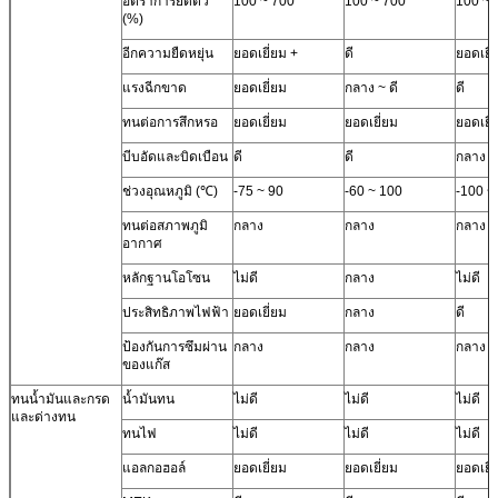
อัตราการยืดตัว
100 ~ 700
100 ~ 700
100 ~ 
(%)
อีกความยืดหยุ่น
ยอดเยี่ยม +
ดี
ยอดเยี่
แรงฉีกขาด
ยอดเยี่ยม
กลาง ~ ดี
ดี
ทนต่อการสึกหรอ
ยอดเยี่ยม
ยอดเยี่ยม
ยอดเยี่
บีบอัดและบิดเบือน
ดี
ดี
กลาง
ช่วงอุณหภูมิ (℃)
-75 ~ 90
-60 ~ 100
-100 ~
ทนต่อสภาพภูมิ
กลาง
กลาง
กลาง
อากาศ
หลักฐานโอโซน
ไม่ดี
กลาง
ไม่ดี
ประสิทธิภาพไฟฟ้า
ยอดเยี่ยม
กลาง
ดี
ป้องกันการซึมผ่าน
กลาง
กลาง
กลาง
ของแก๊ส
ทนน้ำมันและกรด
น้ำมันทน
ไม่ดี
ไม่ดี
ไม่ดี
และด่างทน
ทนไฟ
ไม่ดี
ไม่ดี
ไม่ดี
แอลกอฮอล์
ยอดเยี่ยม
ยอดเยี่ยม
ยอดเยี่