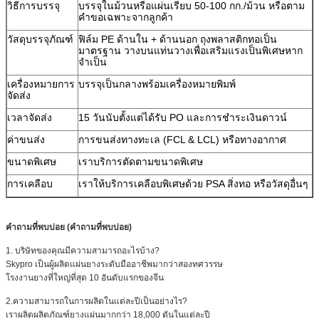
วิธีการบรรจุ
บรรจุในม้วนหรือแผ่นเรียบ 50-100 กก./ม้วน หรือตาม
คำขอเฉพาะจากลูกค้า
วัสดุบรรจุภัณฑ์
ฟิล์ม PE ด้านใน + ด้านนอก ถุงพลาสติกทอเป็น
มาตรฐาน วางบนแท่นวางเพื่อเสริมแรงเป็นพิเศษหาก
จำเป็น
เครื่องหมายการ
บรรจุเป็นกลางพร้อมเครื่องหมายพิมพ์
จัดส่ง
เวลาจัดส่ง
15 วันนับตั้งแต่ได้รับ PO และการชำระเงินดาวน์
ค่าขนส่ง
การขนส่งทางทะเล (FCL & LCL) หรือทางอากาศ
ขนาดพิเศษ
เราบริการตัดตามขนาดพิเศษ
การเคลือบ
เราให้บริการเคลือบพิเศษด้วย PSA สิ่งทอ หรือวัสดุอื่นๆ
คำถามที่พบบ่อย (คำถามที่พบบ่อย)
1. บริษัทของคุณมีความสามารถอะไรบ้าง?
Skypro เป็นผู้ผลิตแผ่นยางระดับมืออาชีพมากว่าสองทศวรรษ
โรงงานยางที่ใหญ่ที่สุด 10 อันดับแรกของจีน
2.ความสามารถในการผลิตในแต่ละปีเป็นอย่างไร?
เราผลิตผลิตภัณฑ์ยางแผ่นมากกว่า 18,000 ตันในแต่ละปี