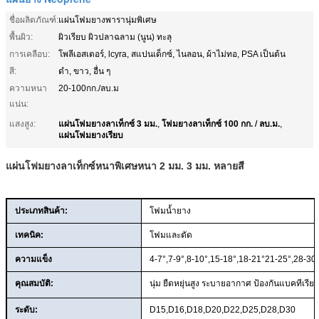
ชื่อผลิตภัณฑ์:
แผ่นโฟมยางพารานุ่มพิเศษ
พื้นผิว:
ผิวเรียบ ผิวปลาฉลาม (นูน) ทะลุ
การเคลือบ:
โพลีเอสเตอร์, lcyra, สแปนเด็กซ์, ไนลอน, ผ้าไม่ทอ, PSA เป็นต้น
สี:
ดำ, ขาว, อื่น ๆ
ความหนา
20-100กก./ลบ.ม
แน่น:
แผ่นโฟมยางลาเท็กซ์ 3 มม.
โฟมยางลาเท็กซ์ 100 กก. / ลบ.ม.
แสงสูง:
,
,
แผ่นโฟมยางเรียบ
แผ่นโฟมยางลาเท็กซ์หนาพิเศษหนา 2 มม. 3 มม. หลายสี
ประเภทสินค้า:
โฟมน้ำยาง
เทคนิค:
โฟมและตัด
ความแข็ง
4-7°,7-9°,8-10°,15-18°,18-21°21-25°,28-30
คุณสมบัติ:
นุ่ม ยืดหยุ่นสูง ระบายอากาศ ป้องกันแบคทีเรีย 
ระดับ:
D15,D16,D18,D20,D22,D25,D28,D30