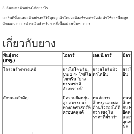
3. ฉันจะหาตัวอย่างได้อย่างไร
เรายินดีที่จะเสนอตัวอย่างฟรีให้คุณลูกค้าใหม่จะต้องชำระค่าจัดส่ง ค่าใช้จ่ายนี้จะถูก
หักออกจากการชำระเงินสำหรับการสั่งซื้ออย่างเป็นทางการ
เกี่ยวกับยาง
พันธุ์ยาง
ไออาร์
เอส.บี.อาร์
บีอาร์
(สพฐ.)
โครงสร้างทางเคมี
ยางไอโซพรีน,
ยางสไตรีนบิว
ยางโพ
Cis 1,4- โพลีไอ
ทาไดอีน
อีน
โซพรีน “ยาง
ธรรมชาติ
สังเคราะห์”
ลักษณะสำคัญ
มีความยืดหยุ่น
ทนต่อการ
ทนทา
สูง สมรรถนะ
สึกหรอและต่อ
สึกหร
ทางกลศาสตร์ที่
ต้านริ้วรอยได้ดี
กับ N
ครอบคลุมดี
กว่า NR ใน
ยืดหยุ
ราคาที่ต่ำกว่า
และท
อุณหภู
NR