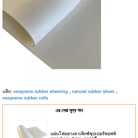
neoprene rubber sheeting
natural rubber sheet
แท็ก:
,
,
neoprene rubber rolls
এর সেরা মূল্য পান
แผ่นโฟมยางลาเท็กซ์ซุปเปอร์ซอฟท์