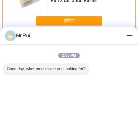
หนา 2 มม. 3 มม. หลากสี
চালিয়ে
Mr.Rui
แผ่นยาง Neoprene
มากกว่า
2:03 PM
Good day, what product are you looking for?
้าไนลอน
โรงงานขายร้อน ดี
คุณภาพสูงสุด
โฟมยาง EPDM
Neopren
าง SBR
เยี่ยม ซิลิโคน
0.1mm/0.2mm/0.3mm/0.5mm/0.8mm
แบบเซลล์เปิด กัน
NR CR
PDM NR
โปร่งใส แผ่นยางซิลิ
ผนังยางซิลิโคน
ไฟ โฟม EPDM
EPDM ผน
โคนใส
ขนาด 500mm
เซลล์เปิดสีดำ/แผ่น
อุตสาหกรร
กว้าง 500mm
โฟม
Anti-Abr
ความยาว ซิลิโคน
Absor
เปลี่ยนภาษา
ใส
Insertion บ
ตามสั
Thai