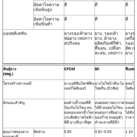
อัลคาไลความ
ดี
ดี
ดี
เข้มข้นสูง
อัลคาไลความ
ดี
ดี
ดี
เข้มข้นต่ำ
แอปพลิเคชัน
ยางรองเท้ายาง
ยาง, รองเท้า
ยางร
ท่อยาง เทปกาว
ยาง, ผ้ายาง,
เครื่อ
สปริงลม
ผลิตภัณฑ์กีฬา,
รองเท
ที่นอน, เปลือก
อัพ เ
สะสม, เทปกาว
ยาง
พันธุ์ยาง
EPDM
IIR
ซีเอสเอ
(สพฐ.)
โครงสร้างทางเคมี
ยางเอทิลีนโพรพิลีน
ยางไอโซบิวทีน-ไอ
คลอโรซ
เทอร์โพลิเมอร์
โซพรีน (บิวทิล)
โพลิเอท
ลักษณะสำคัญ
ต่อต้านริ้วรอยที่ดี
ทนต่อสภาพอากาศ
ทนต่อก
ป้องกันโอโซน ทน
ได้ดี ทนต่อโอโซน
และต่อต
ต่อของเหลวขั้วโลก
ทนต่อการซึมผ่าน
ได้ดีกว
ประสิทธิภาพไฟฟ้า
ของก๊าซ ทนต่อตัว
ราคาที่
ที่ดี ยางที่เบาที่สุด
ทำละลายที่มีขั้ว
คุณภาพของยาง
สัดส่วน
0.85
0.91~0.93
1.10
ธรรมชาติ