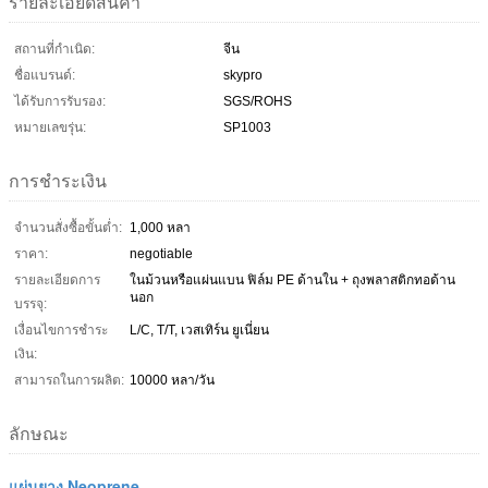
รายละเอียดสินค้า
สถานที่กำเนิด:
จีน
ชื่อแบรนด์:
skypro
ได้รับการรับรอง:
SGS/ROHS
หมายเลขรุ่น:
SP1003
การชำระเงิน
จำนวนสั่งซื้อขั้นต่ำ:
1,000 หลา
ราคา:
negotiable
รายละเอียดการ
ในม้วนหรือแผ่นแบน ฟิล์ม PE ด้านใน + ถุงพลาสติกทอด้าน
นอก
บรรจุ:
เงื่อนไขการชำระ
L/C, T/T, เวสเทิร์น ยูเนี่ยน
เงิน:
สามารถในการผลิต:
10000 หลา/วัน
ลักษณะ
แผ่นยาง Neoprene