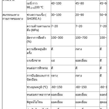
เมนี่ กาว
40~100
45~80
45~60
ML
100 ℃
1+4
สมรรถนะทาง
ช่วงความแข็ง (
30~100
20~90
50~95
กายภาพของยาง
SHORE A )
ความต้านทานแรง
7~20
7~20
7~20
ดึง (MPa)
อัตราการยืดตัว
100~300
100~700
100~5
(%)
ความยืดหยุ่นอีก
ดี
กลาง
ดี
ครั้ง
แรงฉีกขาด
แย่
ยอดเยี่ยม
ดี
ทนต่อการสึกหรอ
ดี
ดี
ดี
การบีบอัดและการ
กลาง
กลาง
ดี
บิดเบือน
ช่วงอุณหภูมิ (℃)
-60~150
-60~150
-60~1
ทนต่อสภาพอากาศ
ยอดเยี่ยม
ยอดเยี่ยม
ยอดเยี่
พิสูจน์โอโซน
ยอดเยี่ยม
ยอดเยี่ยม
สุดยอด