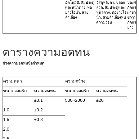
อัตโนมัติ, ลิ่มประตู
วัสดุหลังคา, ปลอก
ป้องกั
และหน้าต่าง, ท่อ
ลวด, ลิ่มประตูและ
กัดกร่อ
ยางไอน้ำ, สาย
หน้าต่าง, ท่อยางไอ
ผ้ายาง
ลำเลียง
น้ำ, สายลำเลียงทน
ขวานป้
ความร้อน
กัดกร่อน
ยาง
ตารางความอดทน
ช่วงความอดทนข้อกำหนด:
ความหนา
ความกว้าง
ขนาดเมตริก
ความอดทน
ขนาดเมตริก
ความอดทน
±0.1
500~2000
±20
1.0
±0.2
1.5
±0.3
2.0
2.5