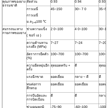
คุณภาพของยาง
สัดส่วน
0.93
0.94
0.93
ธรรมชาติ
กาวเมนี่
45~150
30~ 7 0
35~5
กาวเมนี่
ม.ล
100 ℃
1+4
สมรรถนะทาง
ช่วงความแข็ง
2 0~100
4 0~100
30~1
กายภาพของยาง
( ชอร์ เอ )
ความต้านทาน
7~27
7~24
7~20
แรงดึง (MPa)
อัตราการยืดตัว
100~700
100~700
100~
(%)
ความยืดหยุ่นอีก
สุดยอดครับ +
ดี
สุดยอ
ครั้ง
แรงฉีกขาด
ยอดเยี่ยม
กลาง ~ ดี
ดี
ทนต่อการ
ยอดเยี่ยม
ยอดเยี่ยม
ยอดเยี
สึกหรอ
การบีบอัดและ
ดี
ดี
กลาง
การบิดเบือน
ช่วงอุณหภูมิ
-75~90
-60~100
-100