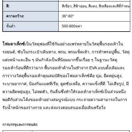
สี:
สีเขียว, สีฟ้าอ่อน, สีแดง, สีเหลืองและสีที่กำหน
ความกว้าง:
36"-60"
ขั้นต่ำ
500-800หลา
โฟมลาเท็กซ์
เป็นวัสดุฟองที่ใช้กันอย่างแพร่หลายในวัสดุพื้นรองเท้าใน
รถยนต์, ซับในกระเป๋าเดินทาง, พรม, พรมเช็ดเท้า, การทำพรมปูพื้น, วัสดุ
แต่งหน้าและอื่น ๆ มันกำลังเป็นที่นิยมมากขึ้นเรื่อย ๆ ในฐานะวัสดุ
รองเท้าร้อนที่ดีกว่ามาก พื้นรองเท้าด้านในทำจาก EVA แบบดั้งเดิมและ
การวางวัสดุพื้นรองเท้าคุณสมบัติของโฟมลาเท็กซ์คือ นุ่ม, ยืดหยุ่นสูง,
ระบายอากาศ, ป้องกันแบคทีเรีย, ดูดซับเหงื่อ, ความแข็งที่ดี. ไม่เสียรูป, มี
ความยืดหยุ่นสูง, ไม่หดตัว, กันลื่นซึ่งทำให้รองเท้าลาเท็กซ์เป็นส่วนหนึ่ง
พอดีกับส่วนโค้งของเท้าอย่างสมบูรณ์แบบ กระจายความสามารถในการ
รับน้ำหนักของร่างกาย และส่งแรงตอบสนองเมื่อเดินหรือวิ่ง
การบรรจุและการขนส่ง: