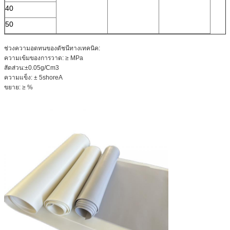
40
50
ช่วงความอดทนของดัชนีทางเทคนิค:
ความเข้มของการวาด: ≥ MPa
สัดส่วน:±0.05g/Cm3
ความแข็ง: ± 5shoreA
ขยาย: ≥ %