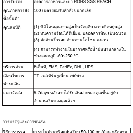
การรับรอง
องค์การอาหารและยา ROHS SGS REACH
คุณภาพการสั่ง
100 เมตรยอมรับคำสั่งขนาดเล็ก
ซื้อขั้นต่ำ
(1) ซิลิโคนคุณภาพสูงเป็นวัตถุดิบ ความยืดหยุ่นสูง
คุณสมบัติ
(2) ทนความร้อนได้ดีเยี่ยม, ปลอดสารพิษ, เป็นฉนวน
(3) ต่อต้านริ้วรอย ต้านทานโอโซน ฉนวน
(4) สามารถทำงานในอากาศหรือน้ำมันปานกลางใน
ช่วงอุณหภูมิ -60~250 °C
บริการด่วน
ทีเอ็นที, EMS, FedEx, DHL, UPS
เงื่อนไขการ
TT เวสเทิร์นยูเนี่ยน เพย์พาล
ชำระเงิน
เวลาจัดส่ง
5-7days หลังจากได้รับเงินฝากของคุณขึ้นอยู่กับ
จำนวนเงินของคุณด้วย
การบรรจุและการขนส่ง:
วิธีการบรรจุ
บรรจุในม้วนหรือแผ่นเรียบ 50-100 กก./ม้วน หรือตาม