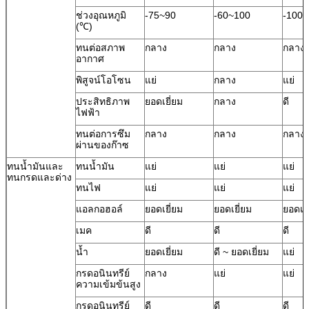
ช่วงอุณหภูมิ
-75~90
-60~100
-100
(℃)
ทนต่อสภาพ
กลาง
กลาง
กลาง
อากาศ
พิสูจน์โอโซน
แย่
กลาง
แย่
ประสิทธิภาพ
ยอดเยี่ยม
กลาง
ดี
ไฟฟ้า
ทนต่อการซึม
กลาง
กลาง
กลาง
ผ่านของก๊าซ
ทนน้ำมันและ
ทนน้ำมัน
แย่
แย่
แย่
ทนกรดและด่าง
ทนไฟ
แย่
แย่
แย่
แอลกอฮอล์
ยอดเยี่ยม
ยอดเยี่ยม
ยอดเยี
เมค
ดี
ดี
ดี
น้ำ
ยอดเยี่ยม
ดี ~ ยอดเยี่ยม
แย่
กรดอนินทรีย์
กลาง
แย่
แย่
ความเข้มข้นสูง
กรดอนินทรีย์
ดี
ดี
ดี