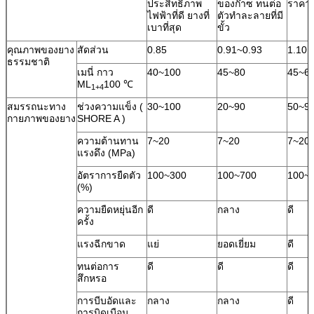
ประสิทธิภาพ
ของก๊าซ ทนต่อ
ราคาที
ไฟฟ้าที่ดี ยางที่
ตัวทำละลายที่มี
เบาที่สุด
ขั้ว
คุณภาพของยาง
สัดส่วน
0.85
0.91~0.93
1.10
ธรรมชาติ
เมนี่ กาว
40~100
45~80
45~6
ML
100 ℃
1+4
สมรรถนะทาง
ช่วงความแข็ง (
30~100
20~90
50~9
กายภาพของยาง
SHORE A )
ความต้านทาน
7~20
7~20
7~20
แรงดึง (MPa)
อัตราการยืดตัว
100~300
100~700
100~
(%)
ความยืดหยุ่นอีก
ดี
กลาง
ดี
ครั้ง
แรงฉีกขาด
แย่
ยอดเยี่ยม
ดี
ทนต่อการ
ดี
ดี
ดี
สึกหรอ
การบีบอัดและ
กลาง
กลาง
ดี
การบิดเบือน