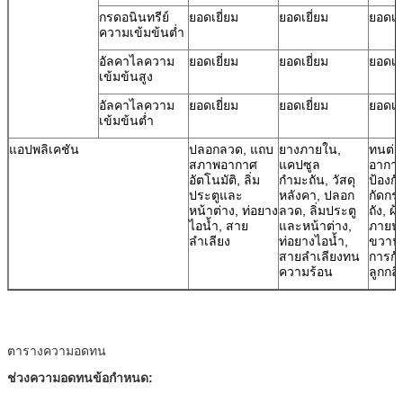
กรดอนินทรีย์
ยอดเยี่ยม
ยอดเยี่ยม
ยอดเยี
ความเข้มข้นต่ำ
อัลคาไลความ
ยอดเยี่ยม
ยอดเยี่ยม
ยอดเยี
เข้มข้นสูง
อัลคาไลความ
ยอดเยี่ยม
ยอดเยี่ยม
ยอดเยี
เข้มข้นต่ำ
แอปพลิเคชัน
ปลอกลวด, แถบ
ยางภายใน,
ทนต่
สภาพอากาศ
แคปซูล
อากาศ
อัตโนมัติ, ลิ่ม
กำมะถัน, วัสดุ
ป้องก
ประตูและ
หลังคา, ปลอก
กัดกร่
หน้าต่าง, ท่อยาง
ลวด, ลิ่มประตู
ถัง, ผ
ไอน้ำ, สาย
และหน้าต่าง,
ภายนอ
ลำเลียง
ท่อยางไอน้ำ,
ขวานป
สายลำเลียงทน
การกั
ความร้อน
ลูกกลิ
ตารางความอดทน
ช่วงความอดทนข้อกำหนด: