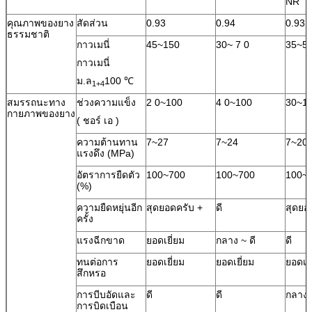
NR
คุณภาพของยาง
สัดส่วน
0.93
0.94
0.93
ธรรมชาติ
กาวเมนี่
45~150
30~ 7 0
35~5
กาวเมนี่
ม.ล
100 ℃
1+4
สมรรถนะทาง
ช่วงความแข็ง
2 0~100
4 0~100
30~1
กายภาพของยาง
( ชอร์ เอ )
ความต้านทาน
7~27
7~24
7~20
แรงดึง (MPa)
อัตราการยืดตัว
100~700
100~700
100~
(%)
ความยืดหยุ่นอีก
สุดยอดครับ +
ดี
สุดยอ
ครั้ง
แรงฉีกขาด
ยอดเยี่ยม
กลาง ~ ดี
ดี
ทนต่อการ
ยอดเยี่ยม
ยอดเยี่ยม
ยอดเยี
สึกหรอ
การบีบอัดและ
ดี
ดี
กลาง
การบิดเบือน