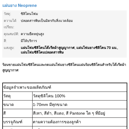
แผ่นยาง Neoprene
วัสดุ:
ซิลิโคนโฟม
ความได้
ปลอดสารพิษเป็นมิตรกับสิ่งแวดล้อม
เปรียบ:
คุณสมบัติ:
ความยืดหยุ่นสูง
สี:
มีให้บริการ
แผ่นโฟมซิลิโคนโต๊ะรีดผ้าสูญญากาศ
แผ่นโฟมยางซิลิโคน 70 มม.
แสงสูง:
,
,
แผ่นโฟมซิลิโคนปลอดสารพิษ
ร้อนขายแผ่นโฟมซิลิโคนและกดแผ่นโฟมยางซิลิโคนแผ่นร้อนซิลิโคนสำหรับโต๊ะรีดผ้า
สูญญากาศ
ข้อมูลจำเพาะของผลิตภัณฑ์
วัสดุ
วัสดุซิลิโคน 100%
ขนาด
1-70mm มีทุกขนาด
สี
สีเทา, สีดำ, สีแดง, สี Pantone ใด ๆ ที่มีอยู่
บรรจุุภัณฑ์
ตามความต้องการของลูกค้า