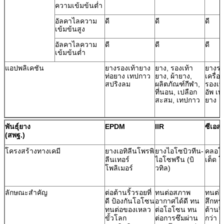
ความเข้มข้นต่ำ
อัลคาไลความ
ดี
ดี
ดี
เข้มข้นสูง
อัลคาไลความ
ดี
ดี
ดี
เข้มข้นต่ำ
แอปพลิเคชัน
ยางรองเท้ายาง
ยาง, รองเท้า
ยางร
ท่อยาง เทปกาว
ยาง, ผ้ายาง,
เครื่อ
สปริงลม
ผลิตภัณฑ์กีฬา,
รองเท
ที่นอน, เปลือก
อัพ เ
สะสม, เทปกาว
ยาง
พันธุ์ยาง
EPDM
IIR
ซีเอสเ
(สพฐ.)
โครงสร้างทางเคมี
ยางเอทิลีนโพรพิ
ยางไอโซบิวทีน-
คลอโ
ลีนเทอร์
ไอโซพรีน (บิ
เต็ด โ
โพลิเมอร์
วทิล)
ลักษณะสำคัญ
ต่อต้านริ้วรอยที่
ทนต่อสภาพ
ทนต่อ
ดี ป้องกันโอโซน
อากาศได้ดี ทน
สึกหร
ทนต่อของเหลว
ต่อโอโซน ทน
ต้านริ
ขั้วโลก
ต่อการซึมผ่าน
กว่า 