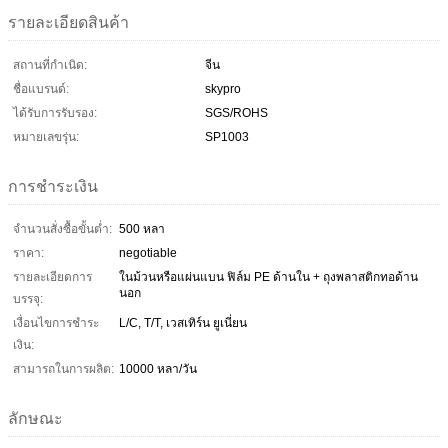
รายละเอียดสินค้า
สถานที่กำเนิด:
จีน
ชื่อแบรนด์:
skypro
ได้รับการรับรอง:
SGS/ROHS
หมายเลขรุ่น:
SP1003
การชำระเงิน
จำนวนสั่งซื้อขั้นต่ำ:
500 หลา
ราคา:
negotiable
รายละเอียดการ
ในม้วนหรือแผ่นแบน ฟิล์ม PE ด้านใน + ถุงพลาสติกทอด้าน
นอก
บรรจุ:
เงื่อนไขการชำระ
L/C, T/T, เวสเทิร์น ยูเนี่ยน
เงิน:
สามารถในการผลิต:
10000 หลา/วัน
ลักษณะ