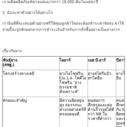
เราผลิตผลิตภัณฑ์ยางแผ่นมากกว่า 18,000 ตันในแต่ละปี
3. ฉันจะหาตัวอย่างได้อย่างไร
เรายินดีที่จะเสนอตัวอย่างฟรีให้คุณลูกค้าใหม่จะต้องชำระค่าจัดส่ง ค่าใช้
จ่ายนี้จะถูกหักออกจากการชำระเงินสำหรับการสั่งซื้ออย่างเป็นทางการ
เกี่ยวกับยาง
พันธุ์ยาง
ไออาร์
เอส.บี.อาร์
บีอาร์
(สพฐ.)
โครงสร้างทางเคมี
ยางไอโซพรีน,
ยางสไตรีนบิว
ยางโพ
Cis 1,4- โพลีไอ
ทาไดอีน
อีน
โซพรีน “ยาง
ธรรมชาติ
สังเคราะห์”
ลักษณะสำคัญ
มีความยืดหยุ่น
ทนต่อการ
ทนทา
สูง สมรรถนะ
สึกหรอและต่อ
สึกหร
ทางกลศาสตร์ที่
ต้านริ้วรอยได้ดี
กับ N
ครอบคลุมดี
กว่า NR ใน
ยืดหยุ
ราคาที่ต่ำกว่า
และท
อุณหภู