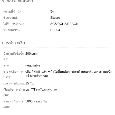
รายละเอียดสินค้า
สถานที่กำเนิด:
จีน
ชื่อแบรนด์:
Skypro
ได้รับการรับรอง:
SGS/ROHS/REACH
หมายเลขรุ่น:
BR004
การชำระเงิน
จำนวนสั่งซื้อขั้น
200.sqm
ต่ำ:
ราคา:
negotiable
รายละเอียดการ
olls, โฟมด้านใน + ผ้าใบที่ทนต่อการถลุงด้านนอกด้วยกระดาษแข็ง
แข็งภายในหลอด
บรรจุ:
เวลาการส่งมอบ:
15 วัน
เงื่อนไขการชำระ
L/c, T/T ตะวันตกสหภาพ
เงิน:
สามารถในการ
5000 ตร.ม. / วัน
ผลิต: