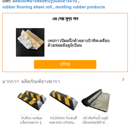
ผลิตภัณฑ์ยางหล่อขึ้นรูปแผ่นยางม้วน
แท็ก:
,
rubber flooring sheet roll
molding rubber products
,
এর সেরা মূল্য পান
เทปกาวปิดผนึกด้วยยางบิวทิลเคลือบ
ด้วยฟอยล์อลูมิเนียม
চালিয়ে
ผลิตภัณฑ์ยางพารา
มากกว่า
วเอง แสง
จุกปิดล้อเป็นมิตร
L540 * W150 *
เทปกาวปิดผนึกยา
แถบซีลกันน
กันคลื่น
กับสิ่งแวดล้อม
H100mm กันชนที่
งบิวทิลกันน้ำอลูมิ
พรีน กาวด้
อร์ด Pet
บล็อกจอดรถ จุก
จอดรถยางกันชนล้อ
เนียมฟอยล์สำหรับ
ซีลนีโอพร
ip Pvc เทป
หยุดล้อสำหรับ
รถ
ฉนวนหลังคาโลหะ
โฟมความห