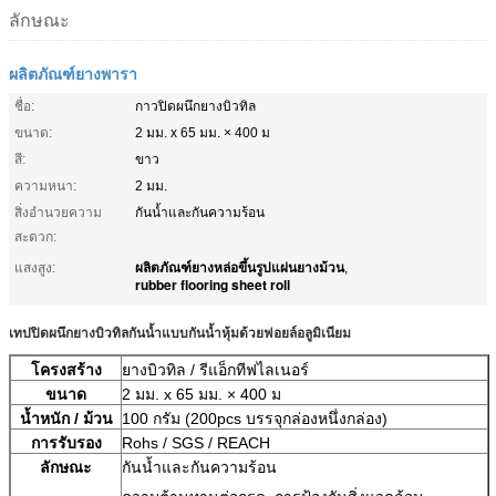
ลักษณะ
ผลิตภัณฑ์ยางพารา
ชื่อ:
กาวปิดผนึกยางบิวทิล
ขนาด:
2 มม. x 65 มม. × 400 ม
สี:
ขาว
ความหนา:
2 มม.
สิ่งอำนวยความ
กันน้ำและกันความร้อน
สะดวก:
ผลิตภัณฑ์ยางหล่อขึ้นรูปแผ่นยางม้วน
แสงสูง:
,
rubber flooring sheet roll
เทปปิดผนึกยางบิวทิลกันน้ำแบบกันน้ำหุ้มด้วยฟอยล์อลูมิเนียม
โครงสร้าง
ยางบิวทิล / รีแอ็กทีฟไลเนอร์
ขนาด
2 มม. x 65 มม. × 400 ม
น้ำหนัก / ม้วน
100 กรัม (200pcs บรรจุกล่องหนึ่งกล่อง)
การรับรอง
Rohs / SGS / REACH
ลักษณะ
กันน้ำและกันความร้อน