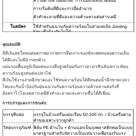
ความต้านทานต่อกรด, การป้องกันสิ่งแวดล้อม
การเริ่มต้นที่ดีและการยึดอำนาจ
ตัวทำละลายที่ดีและความต้านทานต่อสารเคมี
ใบสมัคร
ใช้สำหรับฉนวนกันความร้อนในสายเคเบิล Jointing
Kits เพื่อป้องกันไม่ให้
การกัดกร่อนของวัสดุโลหะ
คุณสมบัติ:
มีสีเงินสดใสทนต่อสภาพอากาศการยึดเกาะของซัลเฟตทนต่อความเย็น
ได้ดีและไม่มีสารตกค้าง
แผ่นรองพื้นอลูมิเนียมทนแรงดึงสูงพร้อมกับกาวยางเรซินสังเคราะห์ทน
ความร้อนสูงทนต่อเปลวไฟ
สีเงินใช้งานง่ายฉีกขาดและใช้ทนความร้อนได้ดีทนต่อน้ำฉีกขาดเปลว
ไฟและกันน้ำป้องกันฝุ่นฉนวนกันความร้อนความต้านทานต่อรังสี
อัลตราไวโอเลตสารเคมีตัวทำละลายและความชื้นได้ดีเยี่ยม
การบรรจุและการขนส่ง:
บรรจุหีบห่อ
บรรจุในม้วนหรือแผ่นเรียบ 50-100 กก. / ม้วนหรือตาม
คำขอเฉพาะจากลูกค้า
วัสดุบรรจุภัณฑ์
ฟิล์ม PE ด้านใน + ด้านนอกเป็นถุงพลาสติกทอเป็นแบบ
มาตรฐานสำหรับจัดวางเป็นแท่นวางเพื่อรองรับแรง