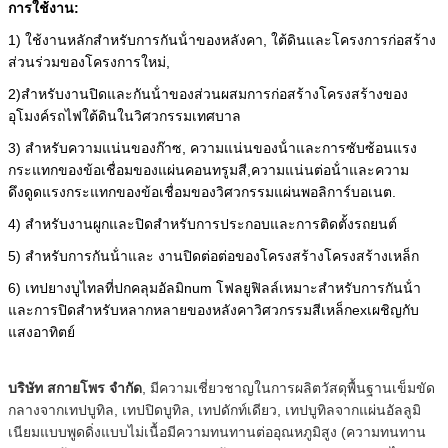
การใช้งาน:
1) ใช้งานหลักสําหรับการกันน้ําของหลังคา, ใต้ดินและโครงการก่อสร้าง
ส่วนร่วมของโครงการใหม่,
2)สําหรับงานปิดและกันน้ําของส่วนผสมการก่อสร้างโครงสร้างของ
อุโมงค์รถไฟใต้ดินในวิศวกรรมเทศบาล
3) สําหรับความแน่นของก๊าซ, ความแน่นของน้ําและการซับซ้อนแรง
กระแทกของข้อเชื่อมของแผ่นคอนทรูมสี,ความแน่นต่อน้ําและความ
ดึงดูดแรงกระแทกของข้อเชื่อมของวิศวกรรมแผ่นพอลิการ์บอเนต.
4) สําหรับงานผูกและปิดสําหรับการประกอบและการติดตั้งรถยนต์
5) สําหรับ
การกันน้ํา
และ
งานปิดต่อต่อของโครงสร้างโครงสร้างเหล็ก
6) เทปยางบูไทลที่ปกคลุมอัลมิ
n
um โฟลยูฟิลล์เหมาะสําหรับการกันน้ํา
และการปิดสําหรับหลากหลายของหลังคาวิศวกรรมสีเหล็ก
e
xเผชิญกับ
แสงอาทิตย์
บริษัท สกายโพร จํากัด
, มีความเชี่ยวชาญในการผลิตวัสดุพื้นฐานเข็มขัด
กลางจากเทปบูทิล, เทปปิดบูทิล, เทปดักท์เดียว, เทปบูทิลจากแผ่นอัลลูมิ
เนียมแบบพูดดิ่งแบบไม่เนื้อมีความทนทานต่ออุณหภูมิสูง (ความทนทาน