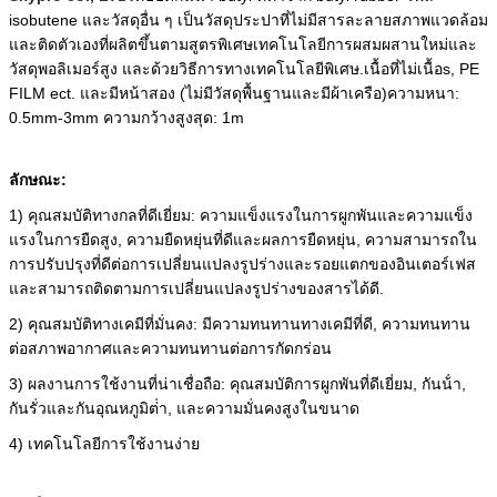
isobutene และวัสดุอื่น ๆ เป็นวัสดุประปาที่ไม่มีสารละลายสภาพแวดล้อม
และติดตัวเองที่ผลิตขึ้นตามสูตรพิเศษเทคโนโลยีการผสมผสานใหม่และ
วัสดุพอลิเมอร์สูง และด้วยวิธีการทางเทคโนโลยีพิเศษ.
เนื้อที่ไม่เนื้อ
s
, PE
FILM ect. และมีหน้าสอง (ไม่มีวัสดุพื้นฐานและมีผ้าเครือ)
ความหนา:
0.5mm-3mm ความกว้างสูงสุด: 1m
ลักษณะ:
1) คุณสมบัติทางกลที่ดีเยี่ยม: ความแข็งแรงในการผูกพันและความแข็ง
แรงในการยืดสูง, ความยืดหยุ่นที่ดีและผลการยืดหยุ่น, ความสามารถใน
การปรับปรุงที่ดีต่อการเปลี่ยนแปลงรูปร่างและรอยแตกของอินเตอร์เฟส
และสามารถติดตามการเปลี่ยนแปลงรูปร่างของสารได้ดี.
2) คุณสมบัติทางเคมีที่มั่นคง: มีความทนทานทางเคมีที่ดี, ความทนทาน
ต่อสภาพอากาศและความทนทานต่อการกัดกร่อน
3) ผลงานการใช้งานที่น่าเชื่อถือ: คุณสมบัติการผูกพันที่ดีเยี่ยม, กันน้ํา,
กันรั่วและกันอุณหภูมิต่ํา, และความมั่นคงสูงในขนาด
4) เทคโนโลยีการใช้งานง่าย