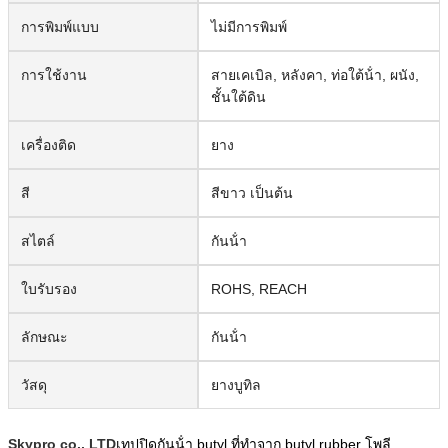
การพิมพ์แบบ
ไม่มีการพิมพ์
การใช้งาน
สายเคเบิล, หลังคา, ท่อใต้น้ํา, ผนัง,
ชั้นใต้ดิน
เครื่องติด
ยาง
สี
สีขาว เป็นต้น
สไตล์
กันน้ํา
ใบรับรอง
ROHS, REACH
ลักษณะ
กันน้ํา
วัสดุ
ยางบูทิล
Skypro co., LTD
เทปปิดกันน้ํา butyl ที่ทําจาก butyl ru
b
ber โพลี