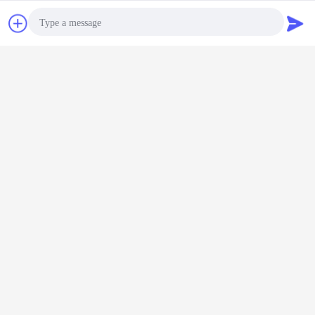
এর সেরা মূল্য পান
การพูดคุย
ขออ้าง
การจับตัวเอง แสงสว่างเทปกันคลื่น
แดงสเกตบอร์ด Pet Strip Strip Pvc
เทป
Photo
চালিয়ে
Video Call
Audio Call
ผลิตภัณฑ์ยางพารา
มากกว่า
วเอง แสง
จุกปิดล้อเป็นมิตร
L540 * W150 *
เทปกาวปิดผนึกยา
แถบซีลกันน
กันคลื่น
กับสิ่งแวดล้อม
H100mm กันชนที่
งบิวทิลกันน้ำอลูมิ
พรีน กาวด้
อร์ด Pet
บล็อกจอดรถ จุก
จอดรถยางกันชนล้อ
เนียมฟอยล์สำหรับ
ซีลนีโอพร
ip Pvc เทป
หยุดล้อสำหรับ
รถ
ฉนวนหลังคาโลหะ
โฟมความห
โรงรถ
สูง
เปลี่ยนภาษา