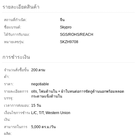
รายละเอียดสินค้า
สถานที่กำเนิด:
จีน
ชื่อแบรนด์:
Skypro
ได้รับการรับรอง:
SGS/ROHS/REACH
หมายเลขรุ่น:
SKZH9708
การชำระเงิน
จำนวนสั่งซื้อขั้น
200.ตรม
ต่ำ:
ราคา:
negotiable
รายละเอียดการ
olls, โฟมด้านใน + ผ้าใบทนต่อการขัดถูด้านนอกพร้อมหลอด
กระดาษแข็งด้านใน
บรรจุ:
เวลาการส่งมอบ:
15 วัน
เงื่อนไขการชำระ
L/C, T/T, Western Union
เงิน:
สามารถในการ
5,000 ตร.ม./วัน
ผลิต: