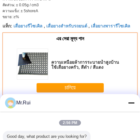
สัดส่วน: ± 0.05g / cm3
12
± 1.2
ความแข็ง: ± 5shoreA
14
± 1.4
ขยาย: ≥%
เสื่อยางรีไซเคิล
เสื่อยางสำหรับรถยนต์
เสื่อยางพารารีไซเคิล
แท็ก:
,
,
16
± 1.5
18
এর সেরা মূল্য পান
20
22
ความเหนื่อยล้าการระบายน้ำสูงบ้าน
25
ใช้เสื่อยางครัว, สีดำ / สีแดง
30
40
চালিয়ে
50
Mr.Rui
เสื่อยาง
มากกว่า
2:56 PM
Good day, what product are you looking for?