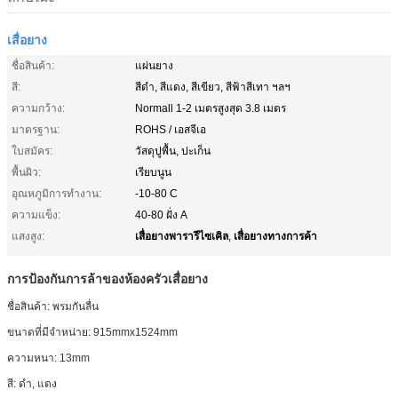
เสื่อยาง
ชื่อสินค้า:
แผ่นยาง
สี:
สีดำ, สีแดง, สีเขียว, สีฟ้าสีเทา ฯลฯ
ความกว้าง:
Normall 1-2 เมตรสูงสุด 3.8 เมตร
มาตรฐาน:
ROHS / เอสจีเอ
ใบสมัคร:
วัสดุปูพื้น, ปะเก็น
พื้นผิว:
เรียบนูน
อุณหภูมิการทำงาน:
-10-80 C
ความแข็ง:
40-80 ฝั่ง A
เสื่อยางพารารีไซเคิล
เสื่อยางทางการค้า
แสงสูง:
,
การป้องกันการล้าของห้องครัวเสื่อยาง
ชื่อสินค้า: พรมกันลื่น
ขนาดที่มีจำหน่าย: 915mmx1524mm
ความหนา: 13mm
สี: ดำ, แดง