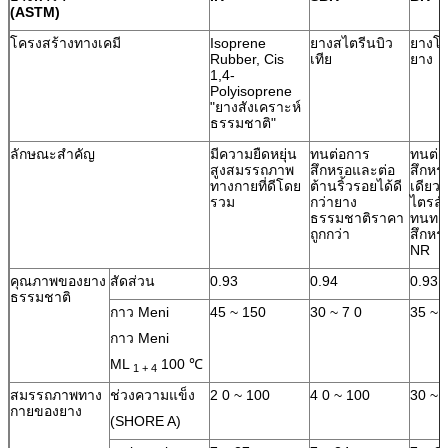
(ASTM)
โครงสร้างทางเคมี
Isoprene
ยางสไตรีนบิว
ยางโพ
Rubber, Cis
เทีย
ยาง
1,4-
Polyisoprene
"ยางสังเคราะห์
ธรรมชาติ"
ลักษณะสำคัญ
มีความยืดหยุ่น
ทนต่อการ
ทนต่อ
สูงสมรรถภาพ
สึกหรอและต่อ
สึกหรอ
ทางกายที่ดีโดย
ต้านริ้วรอยได้ดี
เดียว
รวม
กว่ายาง
ไตรล์
ธรรมชาติราคา
ทนทา
ถูกกว่า
สึกหรอ
NR
คุณภาพของยาง
สัดส่วน
0.93
0.94
0.93
ธรรมชาติ
กาว Meni
45 ~ 150
30 ~ 7 0
35 ~ 
กาว Meni
ML
100 ℃
1 + 4
สมรรถภาพทาง
ช่วงความแข็ง
2 0 ~ 100
4 0 ~ 100
30 ~ 
กายของยาง
(SHORE A)