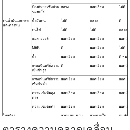
ป้องกันการซึมผ่าน
กลาง
ยอดเยี่ยม
ไม่ดี
ของแก๊ส
ทนน้ำมันและกรด
น้ำมันทน
ไม่ดี
กลาง
ดี
และด่างทน
ทนไฟ
ไม่ดี
ไม่ดี
กลาง
แอลกอฮอล์
ยอดเยี่ยม
ยอดเยี่ยม
ยอดเยี่
MEK
ดี
ยอดเยี่ยม
ไม่ดี
น้ำ
ยอดเยี่ยม
ยอดเยี่ยม
ดี ~ ยอ
กรดอนินทรีย์ความ
ดี
ยอดเยี่ยม
ยอดเยี่
เข้มข้นสูง
กรดอนินทรีย์ความ
ยอดเยี่ยม
ยอดเยี่ยม
ยอดเยี่
เข้มข้นต่ำ
ความเข้มข้นสูง
ยอดเยี่ยม
ยอดเยี่ยม
ยอดเยี่
ด่าง
ความเข้มข้นต่ำ
ยอดเยี่ยม
ยอดเยี่ยม
ยอดเยี่
ใบสมัคร
ลวดแขน, แถบ
ยางภายใน,
ทนต่อ
สภาพอากาศ
แคปซูลกำมะถัน,
อากาศ,
ตารางความคลาดเคลื่อน
อัตโนมัติหน้าต่าง
วัสดุมุงหลังคา,
ป้องกั
และประตูลิ่ม, ท่อไอ
แขนลวด, ลิ่ม
กัดกร่อ