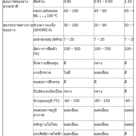
คุณภาพของยาง
สัดส่วน
0.85
0.91 ~ 0.93
1.10
ธรรมชาติ
meni adhesive
40 ~ 100
45 ~ 80
45 ~ 6
ML
100 ℃
1 + 4
สมรรถภาพทางกาย
ช่วงความแข็ง
30 ~ 100
20 ~ 90
50 ~ 9
ของยาง
(SHORE A)
anti-tensity (MPa)
7 ~ 20
7 ~ 20
7 ~ 20
อัตราการยืดตัว
100 ~ 300
100 ~ 700
100 ~ 
(%)
อีกความยืดหยุ่น
ดี
กลาง
ดี
แรงฉีกขาด
ไม่ดี
ยอดเยี่ยม
ดี
ทนต่อการสึกหรอ
ดี
ดี
ดี
บีบอัดและบิดเบือน
กลาง
กลาง
ดี
ช่วงอุณหภูมิ (℃)
-60 ~ 150
-60 ~ 150
-60 ~ 
ทนต่อสภาพภูมิ
ยอดเยี่ยม
ยอดเยี่ยม
ยอดเยี่
อากาศ
หลักฐานโอโซน
ยอดเยี่ยม
ยอดเยี่ยม
ยอดเยี่
ประสิทธิภาพไฟฟ้า
ยอดเยี่ยม
ยอดเยี่ยม
ดี