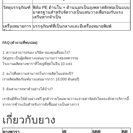
วัสดุบรรจุภัณฑ์
ฟิล์ม PE ด้านใน + ด้านนอกเป็นถุงพลาสติกทอเป็นแบบ
มาตรฐานสำหรับจัดวางเป็นแท่นวางเพื่อรองรับแรง
เสริมหากจำเป็น
เครื่องหมายการ
บรรจุภัณฑ์ที่เป็นกลางและมีเครื่องหมายพิมพ์
จัดส่ง
เวลาจัดส่ง
15 วันนับจากวันที่ได้รับ PO และการชำระเงินดาวน์
FAQ (คำถามที่พบบ่อย)
ค่าระวาง
Sea (FCL & LCL) หรือการขนส่งทางอากาศ
1. ความสามารถของ บริษัท ของคุณคืออะไร?
Skypro เป็นผู้ผลิตยางแผ่นมานานกว่าสองทศวรรษ
ขนาดพิเศษ
เราให้บริการตัดขนาดพิเศษ
โรงงานผลิตยางพาราที่ใหญ่ที่สุดในจีน 10 แห่ง
การลอกเป็น
เรามีการเคลือบพิเศษด้วย PSA สิ่งทอหรือวัสดุอื่น ๆ
แผ่น
2. อะไรคือความสามารถในการผลิตในแต่ละปี?
เราผลิตผลิตภัณฑ์ยางแผ่นมากกว่า 18,000 ตันต่อปี
3. ฉันสามารถหาตัวอย่างได้บ้าง?
เรายินดีที่จะให้ตัวอย่างฟรี ลูกค้ารายใหม่คาดว่าจะจ่ายค่าจัดส่งโดยจะหักค่าบริการนี้
จากการชำระเงินสำหรับการสั่งซื้ออย่างเป็นทางการ
เกี่ยวกับยาง
ยางพารา
IR
SBR
BR