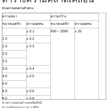
น้ำ, ลำเลียงสาย
หน้าต่างและประตู,
ผ้ายาง
ท่อยางไอน้ำ
ป้องกั
ช่วงความทนทานจำเพาะ:
สายพานลำเลียงทน
ซีล, ลูก
ร้อน
ความหนา
ความกว้าง
ขนาดเมตริก
ความอดทน
ขนาดเมตริก
ความอดทน
± 0.1
500 ~ 2000
± 20
1.0
± 0.2
1.5
± 0.3
2.0
2.5
3.0
± 0.4
4.0
± 0.5
5.0
6.0
± 0.6
8.0
± 0.8
ช่วงความอดทนด้านเทคนิคดัชนี:
10
± 1.0
ความเข้มของการวาด: ≥ MPa