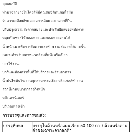
คุณสมบัติ:
ทำมาจากยางไนไตรล์ที่มีคุณสมบัติทนต่อน้ำมัน
รับความเมื่อยล้าและลดการลื่นและตกจากที่ยืน
ปรับปรุงความสะดวกสบายและประสิทธิผลของพนักงาน
หลุมเปิดช่วยให้ของเหลวและของเหลวผ่านได้
น้ำหนักเบาเพื่อการจัดการและทำความสะอาดได้ง่ายขึ้น
เหมาะสำหรับสภาพแวดล้อมที่แห้งหรือเปียก
การใช้งาน:
บาร์และห้องครัวพื้นที่ให้บริการและร้านอาหาร
น้ำมันไขมันโรงงานอุตสาหกรรมเปียกหรือเซลล์ทำงาน
สถานีงานขนาดกลางถึงหนัก
หลังเคาน์เตอร์
บริเวณทางเข้า
การบรรจุและการขนส่ง:
บรรจุหีบห่อ
บรรจุในม้วนหรือแผ่นเรียบ 50-100 กก. / ม้วนหรือตาม
คำขอเฉพาะจากลูกค้า