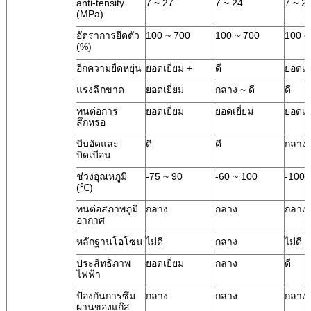
anti-tensity
7 ~ 27
7 ~ 24
7 ~ 2
(MPa)
อัตราการยืดตัว
100 ~ 700
100 ~ 700
100 ~
(%)
อีกความยืดหยุ่น
ยอดเยี่ยม +
ดี
ยอดเยี
แรงฉีกขาด
ยอดเยี่ยม
กลาง ~ ดี
ดี
ทนต่อการ
ยอดเยี่ยม
ยอดเยี่ยม
ยอดเยี
สึกหรอ
บีบอัดและ
ดี
ดี
กลาง
บิดเบือน
ช่วงอุณหภูมิ
-75 ~ 90
-60 ~ 100
-100 
(℃)
ทนต่อสภาพภูมิ
กลาง
กลาง
กลาง
อากาศ
หลักฐานโอโซน
ไม่ดี
กลาง
ไม่ดี
ประสิทธิภาพ
ยอดเยี่ยม
กลาง
ดี
ไฟฟ้า
ป้องกันการซึม
กลาง
กลาง
กลาง
ผ่านของแก๊ส