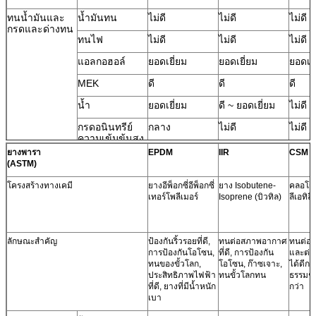
ทนน้ำมันและ
น้ำมันทน
ไม่ดี
ไม่ดี
ไม่ดี
กรดและด่างทน
ทนไฟ
ไม่ดี
ไม่ดี
ไม่ดี
แอลกอฮอล์
ยอดเยี่ยม
ยอดเยี่ยม
ยอดเยี
MEK
ดี
ดี
ดี
น้ำ
ยอดเยี่ยม
ดี ~ ยอดเยี่ยม
ไม่ดี
กรดอนินทรีย์
กลาง
ไม่ดี
ไม่ดี
ความเข้มข้นสูง
ยางพารา
EPDM
IIR
CSM
กรดอนินทรีย์
ดี
ดี
ดี
(ASTM)
ความเข้มข้นต่ำ
โครงสร้างทางเคมี
ยางอีพ็อกซี่อีพ็อกซี่
ยาง Isobutene-
คลอโร
ความเข้มข้นสูง
ดี
ดี
ดี
เทอร์โพลีเมอร์
Isoprene (บิวทิล)
ลีเอทิลี
ด่าง
ความเข้มข้นต่ำ
ดี
ดี
ดี
ลักษณะสำคัญ
ป้องกันริ้วรอยที่ดี,
ทนต่อสภาพอากาศ
ทนต่อก
ใบสมัคร
ยาง, รองเท้า
ยาง, รองเท้า
ยางร
การป้องกันโอโซน,
ที่ดี, การป้องกัน
และต่อต
ยาง, ท่อยาง,
ยาง, ผ้ายาง,
อากา
ทนของขั้วโลก,
โอโซน, ก๊าซเจาะ,
ได้ดีกว
เทปกาว, สปริง
ผลิตภัณฑ์กีฬา,
รองเท
ประสิทธิภาพไฟฟ้า
ทนขั้วโลกทน
ธรรมชา
อากาศ
ที่นอน,
โช้คอ
ที่ดี, ยางที่มีน้ำหนัก
กว่า
accumulator
กาว, 
เบา
shell, เทปกาว