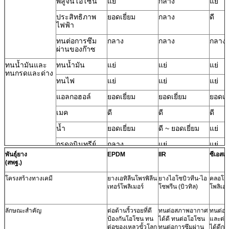
พิสูจน์โอโซน
แย่
กลาง
แย่
ประสิทธิภาพ
ยอดเยี่ยม
กลาง
ดี
ไฟฟ้า
ทนต่อการซึม
กลาง
กลาง
กลาง
ผ่านของก๊าซ
ทนน้ำมันและ
ทนน้ำมัน
แย่
แย่
แย่
ทนกรดและด่าง
ทนไฟ
แย่
แย่
แย่
แอลกอฮอล์
ยอดเยี่ยม
ยอดเยี่ยม
ยอดเยี
เมค
ดี
ดี
ดี
น้ำ
ยอดเยี่ยม
ดี ~ ยอดเยี่ยม
แย่
กรดอนินทรีย์
กลาง
แย่
แย่
ความเข้มข้นสูง
พันธุ์ยาง
EPDM
IIR
ซีเอสเอ
(สพฐ.)
กรดอนินทรีย์
ดี
ดี
ดี
ความเข้มข้นต่ำ
โครงสร้างทางเคมี
ยางเอทิลีนโพรพิลีน
ยางไอโซบิวทีน-ไอ
คลอโรซ
เทอร์โพลิเมอร์
โซพรีน (บิวทิล)
โพลิเอท
อัลคาไลความ
ดี
ดี
ดี
เข้มข้นสูง
ลักษณะสำคัญ
ต่อต้านริ้วรอยที่ดี
ทนต่อสภาพอากาศ
ทนต่อก
อัลคาไลความ
ดี
ดี
ดี
ป้องกันโอโซน ทน
ได้ดี ทนต่อโอโซน
และต่อต
เข้มข้นต่ำ
ต่อของเหลวขั้วโลก
ทนต่อการซึมผ่าน
ได้ดีกว