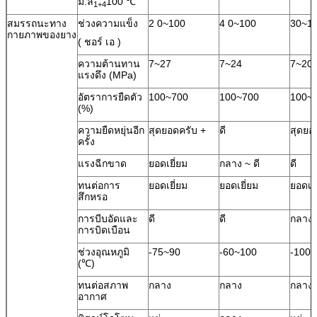
ม.ล
100 ℃
1+4
สมรรถนะทาง
ช่วงความแข็ง
2 0~100
4 0~100
30~1
กายภาพของยาง
( ชอร์ เอ )
ความต้านทาน
7~27
7~24
7~20
แรงดึง (MPa)
อัตราการยืดตัว
100~700
100~700
100~
(%)
ความยืดหยุ่นอีก
สุดยอดครับ +
ดี
สุดยอ
ครั้ง
แรงฉีกขาด
ยอดเยี่ยม
กลาง ~ ดี
ดี
ทนต่อการ
ยอดเยี่ยม
ยอดเยี่ยม
ยอดเยี
สึกหรอ
การบีบอัดและ
ดี
ดี
กลาง
การบิดเบือน
ช่วงอุณหภูมิ
-75~90
-60~100
-100
(℃)
ทนต่อสภาพ
กลาง
กลาง
กลาง
อากาศ