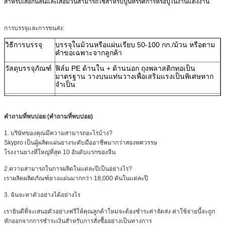
สำหรับเสื่อกันลื่นและเสื่อม้วนสามารถใช้สำหรับปูนิทรรศการหรือปูในงานแต่งงาน
การบรรจุและการขนส่ง:
วิธีการบรรจุ
บรรจุในม้วนหรือแผ่นเรียบ 50-100 กก./ม้วน หรือตาม
คำขอเฉพาะจากลูกค้า
วัสดุบรรจุภัณฑ์
ฟิล์ม PE ด้านใน + ด้านนอก ถุงพลาสติกทอเป็น
มาตรฐาน วางบนแท่นวางเพื่อเสริมแรงเป็นพิเศษหาก
จำเป็น
เครื่องหมายการ
บรรจุเป็นกลางพร้อมเครื่องหมายพิมพ์
จัดส่ง
คำถามที่พบบ่อย (คำถามที่พบบ่อย)
เวลาจัดส่ง
15 วันนับตั้งแต่ได้รับ PO และการชำระเงินดาวน์
1. บริษัทของคุณมีความสามารถอะไรบ้าง?
ค่าขนส่ง
การขนส่งทางทะเล (FCL & LCL) หรือทางอากาศ
Skypro เป็นผู้ผลิตแผ่นยางระดับมืออาชีพมากว่าสองทศวรรษ
โรงงานยางที่ใหญ่ที่สุด 10 อันดับแรกของจีน
ขนาดพิเศษ
เราบริการตัดตามขนาดพิเศษ
2.ความสามารถในการผลิตในแต่ละปีเป็นอย่างไร?
การเคลือบ
เราให้บริการเคลือบพิเศษด้วย PSA สิ่งทอ หรือวัสดุอื่นๆ
เราผลิตผลิตภัณฑ์ยางแผ่นมากกว่า 18,000 ตันในแต่ละปี
3. ฉันจะหาตัวอย่างได้อย่างไร
เรายินดีที่จะเสนอตัวอย่างฟรีให้คุณลูกค้าใหม่จะต้องชำระค่าจัดส่ง ค่าใช้จ่ายนี้จะถูก
หักออกจากการชำระเงินสำหรับการสั่งซื้ออย่างเป็นทางการ