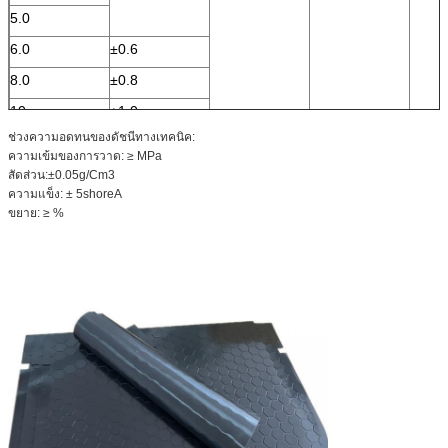
5.0
6.0
±0.6
8.0
±0.8
10
±1.0
ช่วงความอดทนของดัชนีทางเทคนิค:
12
±1.2
ความเข้มของการวาด: ≥ MPa
14
±1.4
สัดส่วน:±0.05g/Cm3
ความแข็ง: ± 5shoreA
16
±1.5
ขยาย: ≥ %
18
20
22
25
30
40
50