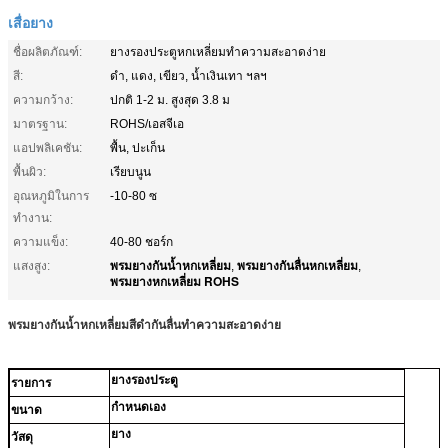
เสื่อยาง
ชื่อผลิตภัณฑ์:
ยางรองประตูหกเหลี่ยมทำความสะอาดง่าย
สี:
ดำ, แดง, เขียว, น้ำเงินเทา ฯลฯ
ความกว้าง:
ปกติ 1-2 ม. สูงสุด 3.8 ม
มาตรฐาน:
ROHS/เอสจีเอ
แอปพลิเคชัน:
พื้น, ปะเก็น
พื้นผิว:
เรียบนูน
อุณหภูมิในการ
-10-80 ซ
ทำงาน:
ความแข็ง:
40-80 ชอร์ก
พรมยางกันน้ำหกเหลี่ยม
พรมยางกันลื่นหกเหลี่ยม
แสงสูง:
,
,
พรมยางหกเหลี่ยม ROHS
พรมยางกันน้ำหกเหลี่ยมสีดำกันลื่นทำความสะอาดง่าย
ยางรองประตู
รายการ
กำหนดเอง
ขนาด
ยาง
วัสดุ