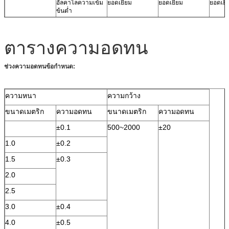
อัลคาไลความเข้ม
ยอดเยี่ยม
ยอดเยี่ยม
ยอดเยี่
ข้นต่ำ
แอปพลิเคชัน
ปลอกลวด, แถบ
ยางภายใน,
ทนต่อ
สภาพอากาศ
แคปซูลกำมะถัน,
อากาศ,
ตารางความอดทน
อัตโนมัติ, ลิ่มประตู
วัสดุหลังคา, ปลอก
ป้องกั
และหน้าต่าง, ท่อ
ลวด, ลิ่มประตูและ
กัดกร่อ
ยางไอน้ำ, สาย
หน้าต่าง, ท่อยางไอ
ผ้ายาง
ช่วงความอดทนข้อกำหนด:
ลำเลียง
น้ำ, สายลำเลียงทน
ขวานป้
ความร้อน
กัดกร่อน
ยาง
ความหนา
ความกว้าง
ขนาดเมตริก
ความอดทน
ขนาดเมตริก
ความอดทน
±0.1
500~2000
±20
1.0
±0.2
1.5
±0.3
2.0
2.5
3.0
±0.4
4.0
±0.5