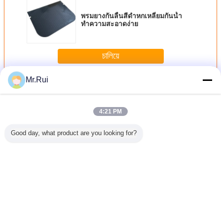
พรมยางกันลื่นสีดำหกเหลี่ยมกันน้ำ
ทำความสะอาดง่าย
চালিয়ে
Mr.Rui
เสื่อยาง
มากกว่า
4:21 PM
Good day, what product are you looking for?
ันลื่นรูป
การตัดแผ่นยางกัน
แผ่นยางปูพื้นคอก
หนา 5 มิลลิเมตร
พื้นยาง
มิดหนา 3
คลื่นแบบแคบกว้าง
ม้าแบบหนาพิเศษ 8
สะอาดต่อสิ่ง
รถยน
ทนกรด
และแคบแบบ
มม. สองด้าน ลาย
แวดล้อม ยางกัน
ทาน
custom-made
สี่เหลี่ยมหกเหลี่ยม
คลื่น โยคะแมทสําห
รับการใช้งานหนัก
เปลี่ยนภาษา
Thai