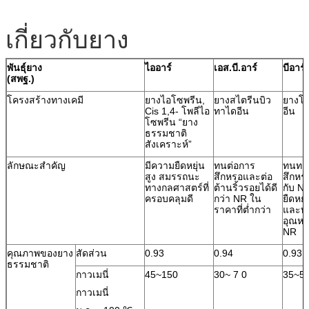
เกี่ยวกับยาง
พันธุ์ยาง
ไออาร์
เอส.บี.อาร์
บีอาร์
(สพฐ.)
โครงสร้างทางเคมี
ยางไอโซพรีน,
ยางสไตรีนบิว
ยางโพ
Cis 1,4- โพลีไอ
ทาไดอีน
อีน
โซพรีน “ยาง
ธรรมชาติ
สังเคราะห์”
ลักษณะสำคัญ
มีความยืดหยุ่น
ทนต่อการ
ทนทา
สูง สมรรถนะ
สึกหรอและต่อ
สึกหร
ทางกลศาสตร์ที่
ต้านริ้วรอยได้ดี
กับ N
ครอบคลุมดี
กว่า NR ใน
ยืดหยุ
ราคาที่ต่ำกว่า
และท
อุณหภู
NR
คุณภาพของยาง
สัดส่วน
0.93
0.94
0.93
ธรรมชาติ
กาวเมนี่
45~150
30~ 7 0
35~5
กาวเมนี่