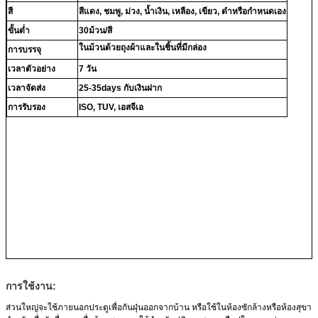
สี
สีแดง, ชมพู, ม่วง, น้ำเงิน, เหลือง, เขียว, ดำหรือกำหนดเอง
ขั้นต่ำ
30ม้วน/สี
ในม้วนด้วยถุงผ้าและในชิ้นที่มีกล่อง
การบรรจุ
เวลาตัวอย่าง
7 วัน
เวลาจัดส่ง
25-35days กับเงินฝาก
การรับรอง
ISO, TUV, เอสจีเอ
การใช้งาน:
ส่วนใหญ่จะใช้ภายนอกประตูเพื่อกันฝุ่นออกจากบ้าน หรือใช้ในห้องซักล้างหรือห้องสุขา