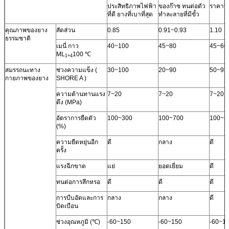
ประสิทธิภาพไฟฟ้า
ของก๊าซ ทนต่อตัว
ราคาที่
แอปพลิเคชัน
ยางรองเท้ายาง
ยาง, รองเท้า
ยางร
ที่ดี ยางที่เบาที่สุด
ทำละลายที่มีขั้ว
ท่อยาง เทปกาว
ยาง, ผ้ายาง,
เครื่อ
สปริงลม
ผลิตภัณฑ์กีฬา,
รองเท
คุณภาพของยาง
สัดส่วน
0.85
0.91~0.93
1.10
ที่นอน, เปลือก
อัพ เ
ธรรมชาติ
สะสม, เทปกาว
ยาง
เมนี่ กาว
40~100
45~80
45~60
ML
100 ℃
1+4
สมรรถนะทาง
ช่วงความแข็ง (
30~100
20~90
50~95
กายภาพของยาง
SHORE A )
ความต้านทานแรง
7~20
7~20
7~20
ดึง (MPa)
อัตราการยืดตัว
100~300
100~700
100~5
(%)
ความยืดหยุ่นอีก
ดี
กลาง
ดี
ครั้ง
แรงฉีกขาด
แย่
ยอดเยี่ยม
ดี
ทนต่อการสึกหรอ
ดี
ดี
ดี
การบีบอัดและการ
กลาง
กลาง
ดี
บิดเบือน
ช่วงอุณหภูมิ (℃)
-60~150
-60~150
-60~1