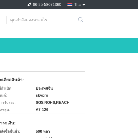
86-25-58071360
Thai
search
เอียดสินค้า:
่กำเนิด:
ประเทศจีน
รนด์:
skypro
การรับรอง:
SGS,ROHS,REACH
ขรุ่น:
A7-126
ำระเงิน:
่งซื้อขั้นต่ำ:
500 หลา