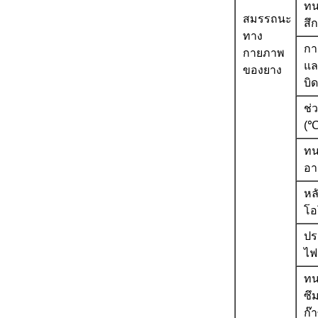
ทน
สมรรถนะ
สึ
ทาง
กา
กายภาพ
แล
ของยาง
บิ
ช่
(℃
ทน
อา
หล
โอ
ปร
ไฟ
ทน
ซึ
ก๊