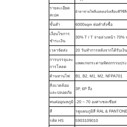
รายละเอียด
ผ้าตาข่ายโพลีเอสเตอร์เคลือบพีวีซีสีน
สเปค
ขั้นต่ำ
6000sqm ต่อคำสั่งซื้อ
เงื่อนไขการ
30% T / T จ่ายล่วงหน้า 70% จ่า
ชำระเงิน
เวลาจัดส่ง
20 วันทำการหลังจากได้รับเงิ
การบรรจุและ
แพคเกจกระดาษหัตถกรรมประ
การโหลด
ต้านทานไฟ
B1, B2, M1, M2, NFPA701
สิ่งแวดล้อม
3P, 6P ถึง
และปลอดภัย
ทนต่ออุณหภูมิ
-20 ~ 70 องศาเซลเซียส
สี
ร
ดูแผนภูมิสี RAL & PANTON
รหัส HS
5903109010