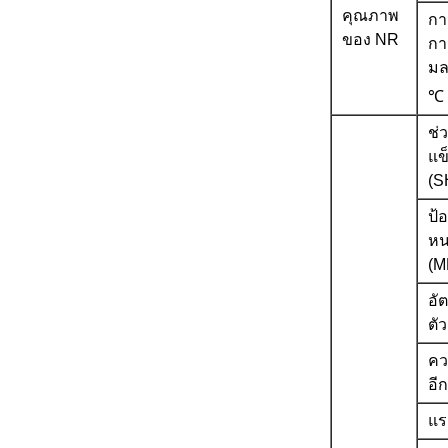
คุณภาพ
กา
ของ NR
กา
ม
℃
ช่
แข
(S
ป้
หน
(M
อั
ตัว
คว
อีก
แร