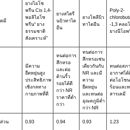
ยางไอโซ
พรีน Cis 1,4-
Poly-2-
ยางสไตรี
พอลิไอโซ
ยางโพลีบิว
chlorobut
คมี
นบิวทาได
พรีน“ ยาง
ทาไดอีน
-1,3 คลอ
อีน
ธรรมชาติ
ยางนีโอพ
สังเคราะห์”
ทนต่อการ
ทนต่อการ
สึกหรอเช่น
สึกหรอ
มีความ
เดียวกันกับ
ทนต่อสภ
และต่อ
ยืดหยุ่นสูง
NR และมี
อากาศได้
ต้านริ้ว
ประสิทธิภาพ
ความ
ต่อโอโซ
รอยได้ดี
เชิงกลทาง
ยืดหยุ่น
ร้อนและท
กว่า NR
กายภาพที่ดี
และทนต่อ
สารเคมี
ราคาที่ต่ำ
อุณหภูมิต่ำ
กว่า
กว่า NR
ดส่วน
0.93
0.94
0.93
1.23