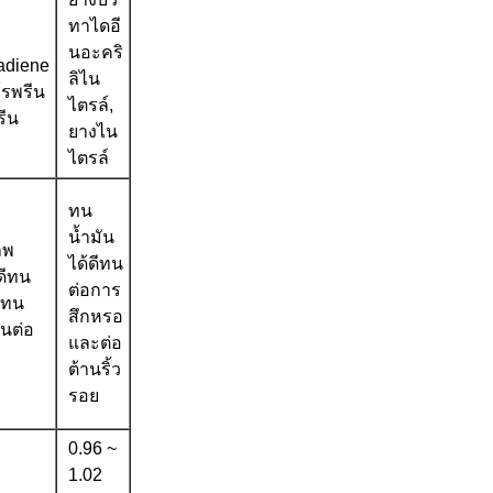
ทาไดอี
นอะคริ
adiene
ลิไน
โรพรีน
ไตรล์,
รีน
ยางไน
ไตรล์
ทน
น้ำมัน
าพ
ได้ดีทน
ดีทน
ต่อการ
นทน
สึกหรอ
นต่อ
และต่อ
ต้านริ้ว
รอย
0.96 ~
1.02