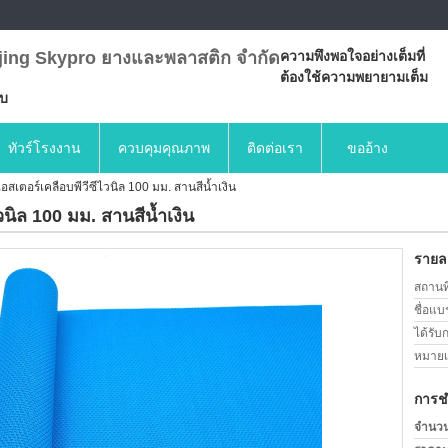
jing Skypro ยางและพลาสติก จำกัด
ความพึงพอใจอย่างเต็มที่
ต้องใช้ความพยายามเต็ม
บบ
ทัวร์โรงงาน
ควบคุมคุณภาพ
ติดต่อเรา
ขออ้าง
อสเตอร์เคลือบพีวีซีไวนิล 100 มม. สานสีน้ำเงิน
วนิล 100 มม. สานสีน้ำเงิน
รายละ
สถานที
ชื่อแบ
ได้รับ
หมายเล
การช
จำนวนสั