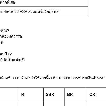
ขนาดพิเศษ
บพิเศษด้วย PSA สิ่งทอหรือวัสดุอื่น ๆ
งคุณ?
กว่าสองทศวรรษ
ีน
ออะไร?
0 ตันในแต่ละปี
่จะต้องชำระค่าจัดส่งค่าใช้จ่ายนี้จะหักออกจากการชำระเงินสำหรับก
IR
SBR
BR
CR