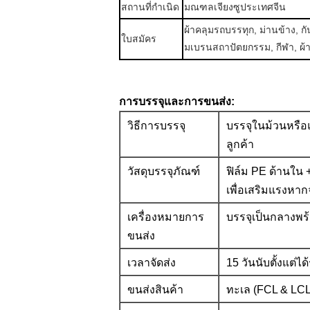
สถานที่กำเนิด
มณฑลเจียงซูประเทศจีน
ผ้าคลุมรถบรรทุก, ม่านข้าง, ก
ใบสมัคร
มเบรนสถาปัตยกรรม, กีฬา, ผ้า
การบรรจุและการขนส่ง:
วิธีการบรรจุ
บรรจุในม้วนหรือ
ลูกค้า
วัสดุบรรจุภัณฑ์
ฟิล์ม PE ด้านใ
เพื่อเสริมแรงหาก
เครื่องหมายการ
บรรจุเป็นกลางพร้
ขนส่ง
เวลาจัดส่ง
15 วันนับตั้งแต่ไ
ขนส่งสินค้า
ทะเล (FCL & LC