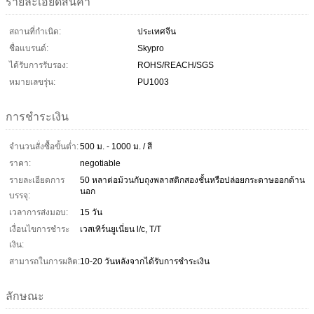
รายละเอียดสินค้า
สถานที่กำเนิด:
ประเทศจีน
ชื่อแบรนด์:
Skypro
ได้รับการรับรอง:
ROHS/REACH/SGS
หมายเลขรุ่น:
PU1003
การชำระเงิน
จำนวนสั่งซื้อขั้นต่ำ:
500 ม. - 1000 ม. / สี
ราคา:
negotiable
รายละเอียดการ
50 หลาต่อม้วนกับถุงพลาสติกสองชั้นหรือปล่อยกระดาษออกด้าน
นอก
บรรจุ:
เวลาการส่งมอบ:
15 วัน
เงื่อนไขการชำระ
เวสเทิร์นยูเนี่ยน l/c, T/T
เงิน:
สามารถในการผลิต:
10-20 วันหลังจากได้รับการชำระเงิน
ลักษณะ