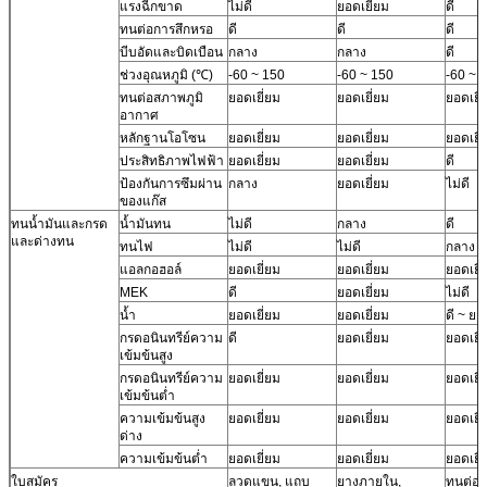
แรงฉีกขาด
ไม่ดี
ยอดเยี่ยม
ดี
ทนต่อการสึกหรอ
ดี
ดี
ดี
บีบอัดและบิดเบือน
กลาง
กลาง
ดี
ช่วงอุณหภูมิ (℃)
-60 ~ 150
-60 ~ 150
-60 ~ 
ทนต่อสภาพภูมิ
ยอดเยี่ยม
ยอดเยี่ยม
ยอดเยี่
อากาศ
หลักฐานโอโซน
ยอดเยี่ยม
ยอดเยี่ยม
ยอดเยี่
ประสิทธิภาพไฟฟ้า
ยอดเยี่ยม
ยอดเยี่ยม
ดี
ป้องกันการซึมผ่าน
กลาง
ยอดเยี่ยม
ไม่ดี
ของแก๊ส
ทนน้ำมันและกรด
น้ำมันทน
ไม่ดี
กลาง
ดี
และด่างทน
ทนไฟ
ไม่ดี
ไม่ดี
กลาง
แอลกอฮอล์
ยอดเยี่ยม
ยอดเยี่ยม
ยอดเยี่
MEK
ดี
ยอดเยี่ยม
ไม่ดี
น้ำ
ยอดเยี่ยม
ยอดเยี่ยม
ดี ~ ยอ
กรดอนินทรีย์ความ
ดี
ยอดเยี่ยม
ยอดเยี่
เข้มข้นสูง
กรดอนินทรีย์ความ
ยอดเยี่ยม
ยอดเยี่ยม
ยอดเยี่
เข้มข้นต่ำ
ความเข้มข้นสูง
ยอดเยี่ยม
ยอดเยี่ยม
ยอดเยี่
ด่าง
ความเข้มข้นต่ำ
ยอดเยี่ยม
ยอดเยี่ยม
ยอดเยี่
ใบสมัคร
ลวดแขน, แถบ
ยางภายใน,
ทนต่อ