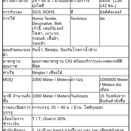
ความยาวม้วน
25 ~ 40 ม. / ม้วนออก
ความกว้าง
54/55 "(138-
ถุงโพลี
142 ซม.)
การรับรอง
SGS, ROHS
สี
มัลติคัลเลอร์
การใช้
Home Textile,
Technics
ทอ
Decorative, Belt,
เก้าอี้, เฟอร์นิเจอร์,
โซฟา, เบาะรถ,
รถยนต์, เสื้อผ้า,
รองเท้า
คุณลักษณะของ
กันน้ำ, ยืดหยุ่น, ป้องกันโรคราน้ำค้าง
ผ้า
มาตรฐาน
คุณภาพมาตรฐาน CIG พร้อมบริการและแพคเกจที่ดี
คุณภาพ
ที่สุด
ท่าเรือ
Ningbo / เซี่ยงไฮ้
MOQ
1000 Meter / Meters
ความจุ
1000000 Meter
/ Meters ต่อ
เดือน
นาที.
จำนวนสั่ง
1000 Meter / Meters
วันส่งมอบ
15 วันหลังจาก
ซื้อ
ยืนยันคำสั่งซื้อ
รายละเอียดการ
การบรรจุ: 25 ~ 40 ม. / ม้วน. โพลีถุงออก
บรรจุ
เงื่อนไขการ
T / T, เงินฝาก 30%
ชำระเงิน
คำมั่นสัญญา
1. เรามี pu ของเราเองกึ่ง pu และ pvc เทียมหนังสาย