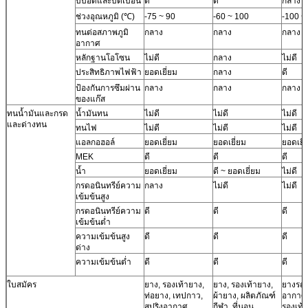
บีบอัดและบิดเบือน
ดี
ดี
กลาง
ช่วงอุณหภูมิ (℃)
-75 ~ 90
-60 ~ 100
-100 ~
ทนต่อสภาพภูมิ
กลาง
กลาง
กลาง
อากาศ
หลักฐานโอโซน
ไม่ดี
กลาง
ไม่ดี
ประสิทธิภาพไฟฟ้า
ยอดเยี่ยม
กลาง
ดี
ป้องกันการซึมผ่าน
กลาง
กลาง
กลาง
ของแก๊ส
ทนน้ำมันและกรด
น้ำมันทน
ไม่ดี
ไม่ดี
ไม่ดี
และด่างทน
ทนไฟ
ไม่ดี
ไม่ดี
ไม่ดี
แอลกอฮอล์
ยอดเยี่ยม
ยอดเยี่ยม
ยอดเยี่
MEK
ดี
ดี
ดี
น้ำ
ยอดเยี่ยม
ดี ~ ยอดเยี่ยม
ไม่ดี
กรดอนินทรีย์ความ
กลาง
ไม่ดี
ไม่ดี
เข้มข้นสูง
กรดอนินทรีย์ความ
ดี
ดี
ดี
เข้มข้นต่ำ
ความเข้มข้นสูง
ดี
ดี
ดี
ด่าง
ความเข้มข้นต่ำ
ดี
ดี
ดี
ใบสมัคร
ยาง, รองเท้ายาง,
ยาง, รองเท้ายาง,
ยางรถ
ท่อยาง, เทปกาว,
ผ้ายาง, ผลิตภัณฑ์
อากาศ
สปริงอากาศ
กีฬา, ที่นอน,
รองเท้า