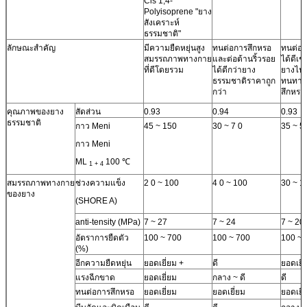
Cis 1,4-
Polyisoprene "ยาง
สังเคราะห์
ธรรมชาติ"
ลักษณะสำคัญ
มีความยืดหยุ่นสูง
ทนต่อการสึกหรอ
ทนต่อก
สมรรถภาพทางกาย
และต่อต้านริ้วรอย
ได้ดีเช
ที่ดีโดยรวม
ได้ดีกว่ายาง
ยางไนไ
ธรรมชาติราคาถูก
ทนทาน
กว่า
สึกหรอ
คุณภาพของยาง
สัดส่วน
0.93
0.94
0.93
ธรรมชาติ
กาว Meni
45 ~ 150
30 ~ 7 0
35 ~ 5
กาว Meni
ML
100 ℃
1 + 4
สมรรถภาพทางกาย
ช่วงความแข็ง
2 0 ~ 100
4 0 ~ 100
30 ~ 1
ของยาง
(SHORE A)
anti-tensity (MPa)
7 ~ 27
7 ~ 24
7 ~ 20
อัตราการยืดตัว
100 ~ 700
100 ~ 700
100 ~ 
(%)
อีกความยืดหยุ่น
ยอดเยี่ยม +
ดี
ยอดเยี่
แรงฉีกขาด
ยอดเยี่ยม
กลาง ~ ดี
ดี
ทนต่อการสึกหรอ
ยอดเยี่ยม
ยอดเยี่ยม
ยอดเยี่