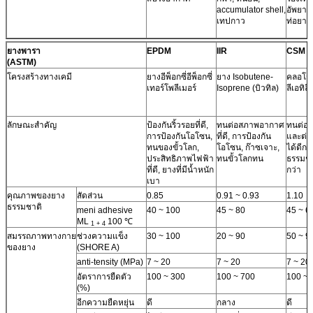
accumulator shell,
อัพยาง
เทปกาว
ท่อยาง
ยางพารา
EPDM
IIR
CSM
(ASTM)
โครงสร้างทางเคมี
ยางอีพ็อกซี่อีพ็อกซี่
ยาง Isobutene-
คลอโร
เทอร์โพลีเมอร์
Isoprene (บิวทิล)
ลีเอทิลี
ลักษณะสำคัญ
ป้องกันริ้วรอยที่ดี,
ทนต่อสภาพอากาศ
ทนต่อก
การป้องกันโอโซน,
ที่ดี, การป้องกัน
และต่อต
ทนของขั้วโลก,
โอโซน, ก๊าซเจาะ,
ได้ดีกว
ประสิทธิภาพไฟฟ้า
ทนขั้วโลกทน
ธรรมชา
ที่ดี, ยางที่มีน้ำหนัก
กว่า
เบา
คุณภาพของยาง
สัดส่วน
0.85
0.91 ~ 0.93
1.10
ธรรมชาติ
meni adhesive
40 ~ 100
45 ~ 80
45 ~ 6
ML
100 ℃
1 + 4
สมรรถภาพทางกาย
ช่วงความแข็ง
30 ~ 100
20 ~ 90
50 ~ 9
ของยาง
(SHORE A)
anti-tensity (MPa)
7 ~ 20
7 ~ 20
7 ~ 20
อัตราการยืดตัว
100 ~ 300
100 ~ 700
100 ~ 
(%)
อีกความยืดหยุ่น
ดี
กลาง
ดี