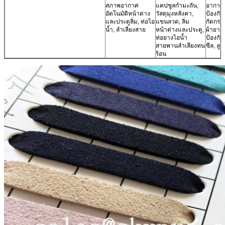
สภาพอากาศ
แคปซูลกำมะถัน,
อากาศ,
อัตโนมัติหน้าต่าง
วัสดุมุงหลังคา,
ป้องกั
และประตูลิ่ม, ท่อไอ
แขนลวด, ลิ่ม
กัดกร่อ
น้ำ, ลำเลียงสาย
หน้าต่างและประตู,
ผ้ายาง
ท่อยางไอน้ำ
ป้องกั
สายพานลำเลียงทน
ซีล, ลูก
ร้อน
ฝากข้อความ
เราจะโทรกลับหาคุณเร็ว ๆ น