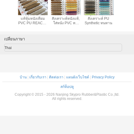
รถเลียงผา
พีวีซีหุ้มเบาะหนัง
หนังโซฟาหนัง
วัสดุหนังเทียมหนัง
หนังนิ่ม
สสิกแบบ
แท้หุ้มหนังเทียม
สังเคราะห์หนังแท้,
สังเคราะห์ PU
ไฟเบอร์ 10
ตรกับสิ่ง
PVC PU REACH /
ใส่หนัง PVC ทน
Synthetic ทนทาน
หนังปูสำหร
ล้อม
SGS
ความร้อนได้
รถยนต์และ
ซับ
เปลี่ยนภาษา
Thai
บ้าน
|
เกี่ยวกับเรา
|
ติดต่อเรา
|
แผนผังเว็บไซต์
|
Privacy Policy
สก์ท็อปดู
Copyright © 2015 - 2026 Nanjing Skypro Rubber&Plastic Co.,ltd.
All rights reserved.