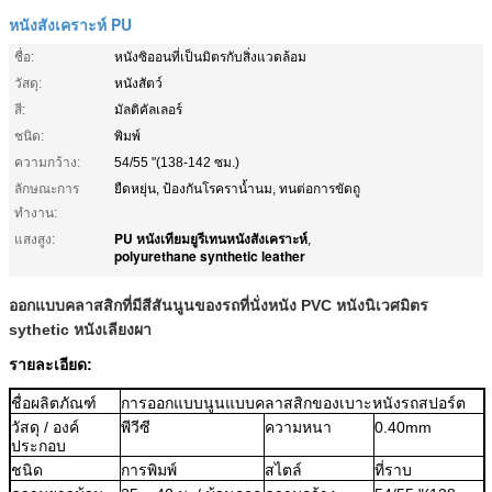
หนังสังเคราะห์ PU
ชื่อ:
หนังซิออนที่เป็นมิตรกับสิ่งแวดล้อม
วัสดุ:
หนังสัตว์
สี:
มัลติคัลเลอร์
ชนิด:
พิมพ์
ความกว้าง:
54/55 "(138-142 ซม.)
ลักษณะการ
ยืดหยุ่น, ป้องกันโรคราน้ำนม, ทนต่อการขัดถู
ทำงาน:
PU หนังเทียมยูรีเทนหนังสังเคราะห์
แสงสูง:
,
polyurethane synthetic leather
ออกแบบคลาสสิกที่มีสีสันนูนของรถที่นั่งหนัง PVC หนังนิเวศมิตร
sythetic หนังเลียงผา
รายละเอียด:
ชื่อผลิตภัณฑ์
การออกแบบนูนแบบคลาสสิกของเบาะหนังรถสปอร์ต
วัสดุ / องค์
พีวีซี
ความหนา
0.40mm
ประกอบ
ชนิด
การพิมพ์
สไตล์
ที่ราบ