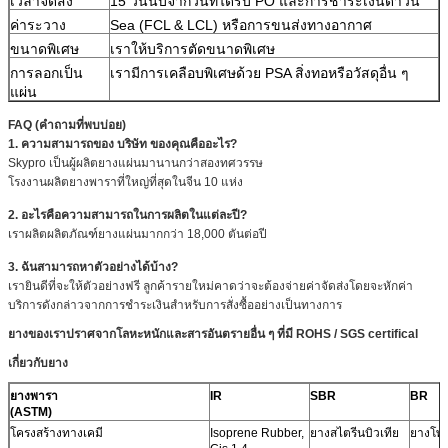
เวลาจัดส่ง
15 วันนับจากวันที่ได้รับ PO และการชำระเงินดาวน์
ค่าระวาง
Sea (FCL & LCL) หรือการขนส่งทางอากาศ
ขนาดพิเศษ
เราให้บริการตัดขนาดพิเศษ
การลอกเป็น
เรามีการเคลือบพิเศษด้วย PSA สิ่งทอหรือวัสดุอื่น ๆ
แผ่น
FAQ (คำถามที่พบบ่อย)
1. ความสามารถของ บริษัท ของคุณคืออะไร?
Skypro เป็นผู้ผลิตยางแผ่นมานานกว่าสองทศวรรษ
โรงงานผลิตยางพาราที่ใหญ่ที่สุดในจีน 10 แห่ง
2. อะไรคือความสามารถในการผลิตในแต่ละปี?
เราผลิตผลิตภัณฑ์ยางแผ่นมากกว่า 18,000 ตันต่อปี
3. ฉันสามารถหาตัวอย่างได้บ้าง?
เรายินดีที่จะให้ตัวอย่างฟรี
ลูกค้ารายใหม่คาดว่าจะต้องจ่ายค่าจัดส่งโดยจะหักค่า
บริการดังกล่าวจากการชำระเงินสำหรับการสั่งซื้ออย่างเป็นทางการ
ยางของเราปราศจากโลหะหนักและสารอันตรายอื่น ๆ ที่มี ROHS / SGS certifical
เกี่ยวกับยาง
ยางพารา
IR
SBR
BR
(ASTM)
โครงสร้างทางเคมี
Isoprene Rubber,
ยางสไตรีนบิวเทีย
ยางโพล